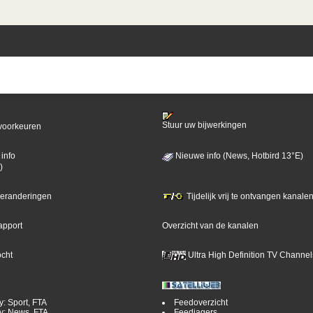
Stuur uw bijwerkingen
voorkeuren
info
Nieuwe info (News, Hotbird 13°E)
)
 veranderingen
Tijdelijk vrij te ontvangen kanalen
apport
Overzicht van de kanalen
ocht
Ultra High Definition TV Channel
y: Sport, FTA
Feedoverzicht
y: News, FTA
Feedjagers