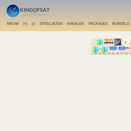
NIEUW
[+]
[-]
SATELLIETEN
KANALEN
PACKAGES
BUNDELS