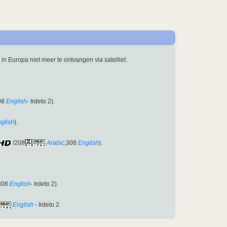
 in Europa niet meer te ontvangen via satelliet.
08
English
- Irdeto 2).
glish
).
/208
Arabic
,308
English
).
308
English
- Irdeto 2).
English
- Irdeto 2.