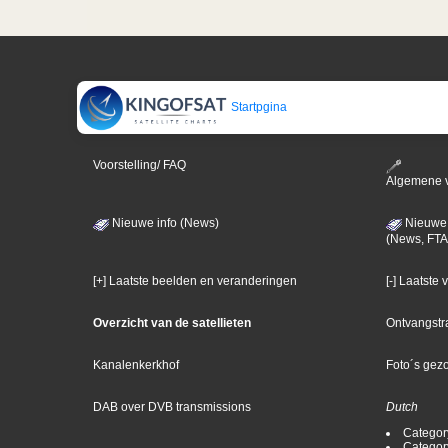
Startpgina
Voorstelling/ FAQ
Algemene 
Nieuwe info (News)
Nieuwe 
(News, FTA
[+] Laatste beelden en veranderingen
[-] Laatste
Overzicht van de satellieten
Ontvangstr
Kanalenkerkhof
Foto´s gez
DAB over DVB transmissions
Dutch
Categor
Categor