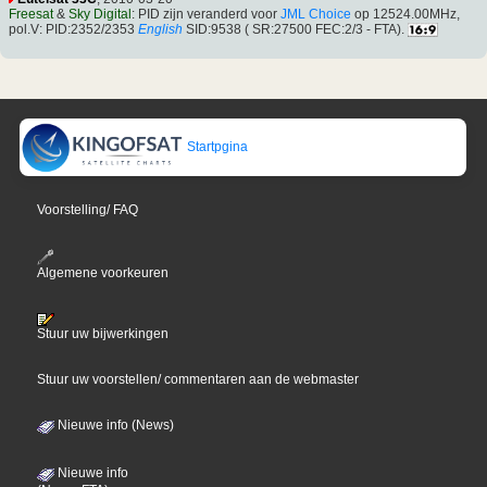
Freesat
&
Sky Digital
: PID zijn veranderd voor
JML Choice
op 12524.00MHz,
pol.V: PID:2352/2353
English
SID:9538 ( SR:27500 FEC:2/3 - FTA).
Startpgina
Voorstelling/ FAQ
Algemene voorkeuren
Stuur uw bijwerkingen
Stuur uw voorstellen/ commentaren aan de webmaster
Nieuwe info (News)
Nieuwe info