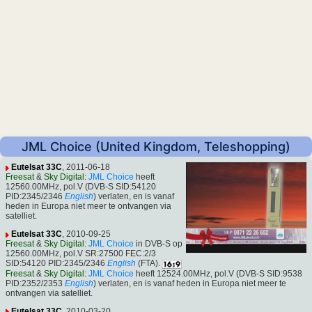
JML Choice (United Kingdom, Teleshopping)
Eutelsat 33C
, 2011-06-18
Freesat
&
Sky Digital
:
JML Choice
heeft
12560.00MHz, pol.V (DVB-S SID:54120
PID:2345/2346
English
) verlaten, en is vanaf
heden in Europa niet meer te ontvangen via
satelliet.
Eutelsat 33C
, 2010-09-25
Freesat
&
Sky Digital
:
JML Choice
in DVB-S op
12560.00MHz, pol.V SR:27500 FEC:2/3
SID:54120 PID:2345/2346
English
(FTA).
Freesat
&
Sky Digital
:
JML Choice
heeft 12524.00MHz, pol.V (DVB-S SID:9538
PID:2352/2353
English
) verlaten, en is vanaf heden in Europa niet meer te
ontvangen via satelliet.
Eutelsat 33C
, 2010-03-20