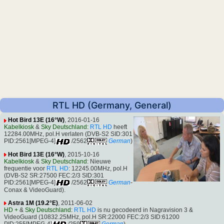
RTL HD (Germany, General)
Hot Bird 13E (16°W)
, 2016-01-16
Kabelkiosk
&
Sky Deutschland
:
RTL HD
heeft
12284.00MHz, pol.H verlaten (DVB-S2 SID:301
PID:2561[MPEG-4]
/2562
German
)
Hot Bird 13E (16°W)
, 2015-10-16
Kabelkiosk
&
Sky Deutschland
: Nieuwe
frequentie voor
RTL HD
: 12245.00MHz, pol.H
(DVB-S2 SR:27500 FEC:2/3 SID:301
PID:2561[MPEG-4]
/2562
German
-
Conax & VideoGuard).
Astra 1M (19.2°E)
, 2011-06-02
HD +
&
Sky Deutschland
:
RTL HD
is nu gecodeerd in Nagravision 3 &
VideoGuard (10832.25MHz, pol.H SR:22000 FEC:2/3 SID:61200
PID:255[MPEG-4]
/259
German
).