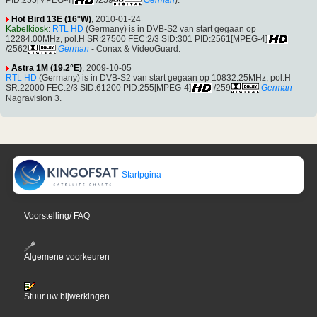
Hot Bird 13E (16°W)
, 2010-01-24
Kabelkiosk
:
RTL HD
(Germany) is in DVB-S2 van start gegaan op
12284.00MHz, pol.H SR:27500 FEC:2/3 SID:301 PID:2561[MPEG-4]
/2562
German
- Conax & VideoGuard.
Astra 1M (19.2°E)
, 2009-10-05
RTL HD
(Germany) is in DVB-S2 van start gegaan op 10832.25MHz, pol.H
SR:22000 FEC:2/3 SID:61200 PID:255[MPEG-4]
/259
German
-
Nagravision 3.
Startpgina
Voorstelling/ FAQ
Algemene voorkeuren
Stuur uw bijwerkingen