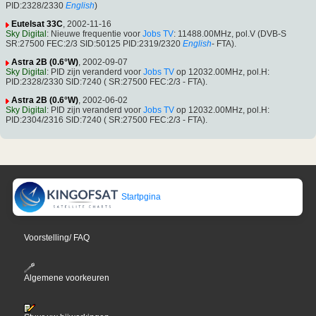
PID:2328/2330
English
)
Eutelsat 33C
, 2002-11-16
Sky Digital
: Nieuwe frequentie voor
Jobs TV
: 11488.00MHz, pol.V (DVB-S
SR:27500 FEC:2/3 SID:50125 PID:2319/2320
English
- FTA).
Astra 2B (0.6°W)
, 2002-09-07
Sky Digital
: PID zijn veranderd voor
Jobs TV
op 12032.00MHz, pol.H:
PID:2328/2330 SID:7240 ( SR:27500 FEC:2/3 - FTA).
Astra 2B (0.6°W)
, 2002-06-02
Sky Digital
: PID zijn veranderd voor
Jobs TV
op 12032.00MHz, pol.H:
PID:2304/2316 SID:7240 ( SR:27500 FEC:2/3 - FTA).
Startpgina
Voorstelling/ FAQ
Algemene voorkeuren