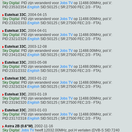
Sky Digital
: PID zijn veranderd voor
Jobs TV
op 11488.00MHz, pol.V:
PID:2353/2354
English
SID:50125 ( SR:27500 FEC:2/3 - FTA).
Eutelsat 33C
, 2004-04-15
Sky Digital
: PID zijn veranderd voor
Jobs TV
op 11488.00MHz, pol.V:
PID:2332/2333
English
SID:50125 ( SR:27500 FEC:2/3 - FTA).
Eutelsat 33C
, 2004-04-01
Sky Digital
: PID zijn veranderd voor
Jobs TV
op 11488.00MHz, pol.V:
PID:2321/2326
English
SID:50125 ( SR:27500 FEC:2/3 - FTA).
Eutelsat 33C
, 2003-12-08
Sky Digital
: PID zijn veranderd voor
Jobs TV
op 11488.00MHz, pol.V:
PID:2341/2342
English
SID:50125 ( SR:27500 FEC:2/3 - FTA).
Eutelsat 33C
, 2003-05-08
Sky Digital
: PID zijn veranderd voor
Jobs TV
op 11488.00MHz, pol.V:
PID:2331/2332
English
SID:50125 ( SR:27500 FEC:2/3 - FTA).
Eutelsat 33C
, 2003-01-22
Sky Digital
: PID zijn veranderd voor
Jobs TV
op 11488.00MHz, pol.V:
PID:2323/2324
English
SID:50125 ( SR:27500 FEC:2/3 - FTA).
Eutelsat 33C
, 2003-01-19
Sky Digital
: PID zijn veranderd voor
Jobs TV
op 11488.00MHz, pol.V:
PID:2319/2320
English
SID:50125 ( SR:27500 FEC:2/3 - FTA).
Eutelsat 33C
, 2003-01-03
Sky Digital
: PID zijn veranderd voor
Jobs TV
op 11488.00MHz, pol.V:
PID:2317/2318
English
SID:50125 ( SR:27500 FEC:2/3 - FTA).
Astra 2B (0.6°W)
, 2002-11-16
Sky Digital
:
Jobs TV
heeft 12032.00MHz, pol.H verlaten (DVB-S SID:7240