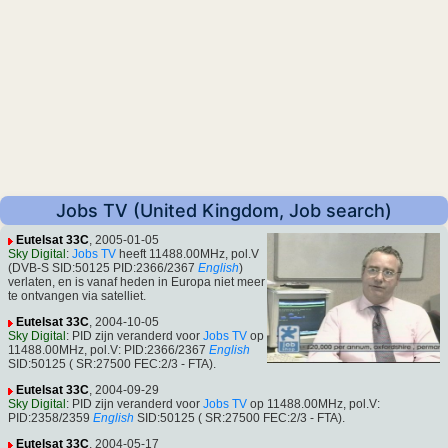
Jobs TV (United Kingdom, Job search)
Eutelsat 33C
, 2005-01-05
Sky Digital
:
Jobs TV
heeft 11488.00MHz, pol.V
(DVB-S SID:50125 PID:2366/2367
English
)
verlaten, en is vanaf heden in Europa niet meer
te ontvangen via satelliet.
Eutelsat 33C
, 2004-10-05
Sky Digital
: PID zijn veranderd voor
Jobs TV
op
11488.00MHz, pol.V: PID:2366/2367
English
SID:50125 ( SR:27500 FEC:2/3 - FTA).
Eutelsat 33C
, 2004-09-29
Sky Digital
: PID zijn veranderd voor
Jobs TV
op 11488.00MHz, pol.V:
PID:2358/2359
English
SID:50125 ( SR:27500 FEC:2/3 - FTA).
Eutelsat 33C
, 2004-05-17