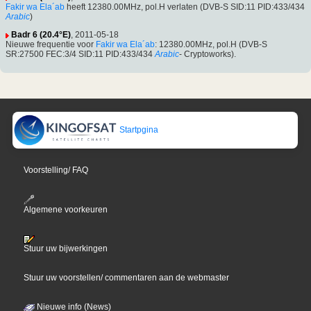
Fakir wa Ela´ab
heeft 12380.00MHz, pol.H verlaten (DVB-S SID:11 PID:433/434
Arabic
)
Badr 6 (20.4°E)
, 2011-05-18
Nieuwe frequentie voor
Fakir wa Ela´ab
: 12380.00MHz, pol.H (DVB-S
SR:27500 FEC:3/4 SID:11 PID:433/434
Arabic
- Cryptoworks).
Startpgina
Voorstelling/ FAQ
Algemene voorkeuren
Stuur uw bijwerkingen
Stuur uw voorstellen/ commentaren aan de webmaster
Nieuwe info (News)