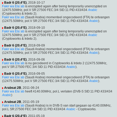
Badr 6 (20.4°E)
, 2018-10-17
Fakir wa Ela´ab
is encrypted again after being temporarily unencrypted on
12475.50MHz, pol.V SR:27500 FEC:3/4 SID:11 PID:433/434
Arabic
(Cryptoworks & Irdeto 2).
Fakir wa Ela´ab
(Saudi Arabia) momenteel ongecodeerd (FTA) te ontvangen
(12475.50MHz, pol.V SR:27500 FEC:3/4 SID:11 PID:433/434
Arabic
).
Badr 6 (20.4°E)
, 2018-09-10
Fakir wa Ela´ab
is encrypted again after being temporarily unencrypted on
12475.50MHz, pol.V SR:27500 FEC:3/4 SID:11 PID:433/434
Arabic
(Cryptoworks & Irdeto 2).
Badr 6 (20.4°E)
, 2018-09-09
Fakir wa Ela´ab
(Saudi Arabia) momenteel ongecodeerd (FTA) te ontvangen
(12475.50MHz, pol.V SR:27500 FEC:3/4 SID:11 PID:433/434
Arabic
).
Badr 6 (20.4°E)
, 2016-09-06
Fakir wa Ela´ab
is nu gecodeerd in Cryptoworks & Irdeto 2 (12475.50MHz,
pol.V SR:27500 FEC:3/4 SID:11 PID:433/434
Arabic
).
Badr 6 (20.4°E)
, 2016-09-05
Fakir wa Ela´ab
(Saudi Arabia) momenteel ongecodeerd (FTA) te ontvangen
(12475.50MHz, pol.V SR:27500 FEC:3/4 SID:11 PID:433/434
Arabic
).
Arabsat 2B
, 2011-06-24
Fakir wa Ela´ab
heeft 4140.00MHz, pol.L verlaten (DVB-S SID:11 PID:433/434
Arabic
)
Arabsat 2B
, 2011-05-19
Fakir wa Ela´ab
(Saudi Arabia) is in DVB-S van start gegaan op 4140.00MHz,
pol.L SR:27500 FEC:3/4 SID:11 PID:433/434
Arabic
- Cryptoworks.
Badr 6 (20.4°E)
, 2011-05-19