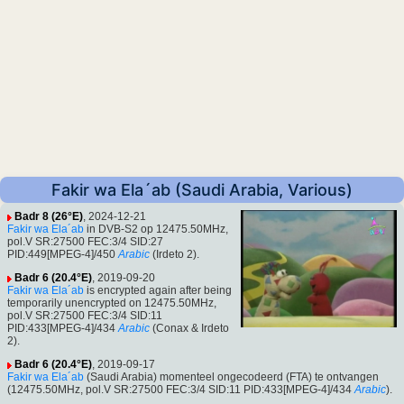
Fakir wa Ela´ab (Saudi Arabia, Various)
Badr 8 (26°E)
, 2024-12-21
Fakir wa Ela´ab
in DVB-S2 op 12475.50MHz,
pol.V SR:27500 FEC:3/4 SID:27
PID:449[MPEG-4]/450
Arabic
(Irdeto 2).
Badr 6 (20.4°E)
, 2019-09-20
Fakir wa Ela´ab
is encrypted again after being
temporarily unencrypted on 12475.50MHz,
pol.V SR:27500 FEC:3/4 SID:11
PID:433[MPEG-4]/434
Arabic
(Conax & Irdeto
2).
Badr 6 (20.4°E)
, 2019-09-17
Fakir wa Ela´ab
(Saudi Arabia) momenteel ongecodeerd (FTA) te ontvangen
(12475.50MHz, pol.V SR:27500 FEC:3/4 SID:11 PID:433[MPEG-4]/434
Arabic
).