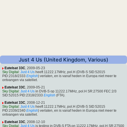
Just 4 Us (United Kingdom, Various)
Eutelsat 33C
, 2009-05-23
Sky Digital
:
Just 4 Us
heeft 11222.17MHz, pol.H (DVB-S SID:52015
PID:2318/2333
English
) verlaten, en is vanaf heden in Europa niet meer te
ontvangen via satelliet.
Eutelsat 33C
, 2009-05-21
Sky Digital
:
Just 4 Us
in DVB-S op 11222.17MHz, pol.H SR:27500 FEC:2/3
SID:52015 PID:2318/2333
English
(FTA).
Eutelsat 33C
, 2008-12-21
Sky Digital
:
Just 4 Us
heeft 11222.17MHz, pol.H (DVB-S SID:52015
PID:2339/2340
English
) verlaten, en is vanaf heden in Europa niet meer te
ontvangen via satelliet.
Eutelsat 33C
, 2008-12-10
Sky Digital
:
Just 4 Us
is testing in DVB-S FTA on 11222.17MHz, pol.H SR:27500