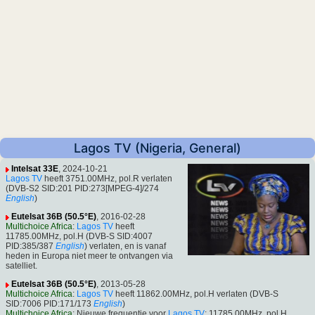
Lagos TV (Nigeria, General)
Intelsat 33E
, 2024-10-21
Lagos TV
heeft 3751.00MHz, pol.R verlaten
(DVB-S2 SID:201 PID:273[MPEG-4]/274
English
)
Eutelsat 36B (50.5°E)
, 2016-02-28
Multichoice Africa
:
Lagos TV
heeft
11785.00MHz, pol.H (DVB-S SID:4007
PID:385/387
English
) verlaten, en is vanaf
heden in Europa niet meer te ontvangen via
satelliet.
Eutelsat 36B (50.5°E)
, 2013-05-28
Multichoice Africa
:
Lagos TV
heeft 11862.00MHz, pol.H verlaten (DVB-S
SID:7006 PID:171/173
English
)
Multichoice Africa
: Nieuwe frequentie voor
Lagos TV
: 11785.00MHz, pol.H