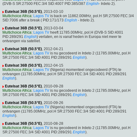
(DVB-S SR:27500 FEC:3/4 SID:4007 PID:385/387
English
- Irdeto 2).
Eutelsat 36B (50.5°E)
, 2013-03-10
Multichoice Africa
:
Lagos TV
is back on 11862.00MHz, pol.H SR:27500 FEC:3/4
SID:7006 after a break ( PID:171/173
English
- Irdeto 2).
Eutelsat 36B (50.5°E)
, 2013-03-04
Multichoice Africa
:
Lagos TV
heeft 11785.00MHz, pol.H (DVB-S SID:4001
PID:289/291
English
) verlaten, en is vanaf heden in Europa niet meer te
ontvangen via satelliet.
Eutelsat 36B (50.5°E)
, 2012-04-21
Multichoice Africa
:
Lagos TV
is nu gecodeerd in Irdeto 2 (11785.00MHz, pol.H
SR:27500 FEC:3/4 SID:4001 PID:289/291
English
).
Eutelsat 36B (50.5°E)
, 2012-04-15
Multichoice Africa
:
Lagos TV
(Nigeria) momenteel ongecodeerd (FTA) te
ontvangen (11785.00MHz, pol.H SR:27500 FEC:3/4 SID:4001 PID:289/291
English
).
Eutelsat 36B (50.5°E)
, 2010-09-28
Multichoice Africa
:
Lagos TV
is nu gecodeerd in Irdeto 2 (11785.00MHz, pol.H
SR:27500 FEC:3/4 SID:4001 PID:289/291
English
).
Eutelsat 36B (50.5°E)
, 2010-09-26
Multichoice Africa
:
Lagos TV
(Nigeria) momenteel ongecodeerd (FTA) te
ontvangen (11785.00MHz, pol.H SR:27500 FEC:3/4 SID:4001 PID:289/291
English
).
Eutelsat 36B (50.5°E)
, 2010-08-28
Multichoice Africa
:
Lagos TV
is nu gecodeerd in Irdeto 2 (11785.00MHz, pol.H
SR:27500 FEC:3/4 SID:4001 PID:289/291
English
).