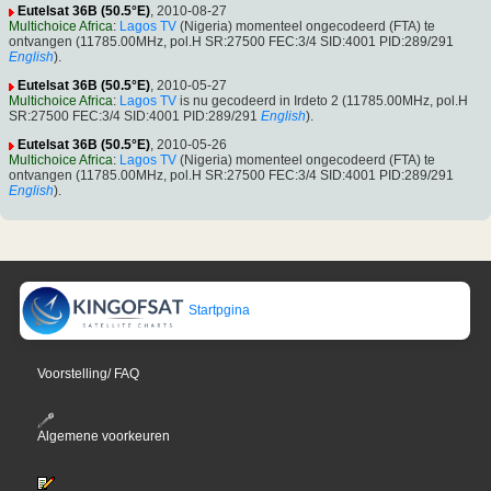
Eutelsat 36B (50.5°E)
, 2010-08-27
Multichoice Africa
:
Lagos TV
(Nigeria) momenteel ongecodeerd (FTA) te
ontvangen (11785.00MHz, pol.H SR:27500 FEC:3/4 SID:4001 PID:289/291
English
).
Eutelsat 36B (50.5°E)
, 2010-05-27
Multichoice Africa
:
Lagos TV
is nu gecodeerd in Irdeto 2 (11785.00MHz, pol.H
SR:27500 FEC:3/4 SID:4001 PID:289/291
English
).
Eutelsat 36B (50.5°E)
, 2010-05-26
Multichoice Africa
:
Lagos TV
(Nigeria) momenteel ongecodeerd (FTA) te
ontvangen (11785.00MHz, pol.H SR:27500 FEC:3/4 SID:4001 PID:289/291
English
).
Startpgina
Voorstelling/ FAQ
Algemene voorkeuren