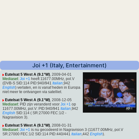
Joi +1 (Italy, Entertainment)
Eutelsat 5 West A (9.1°W)
, 2009-04-01
Mediaset
:
Joi +1
heeft 11677.00MHz, pol.V
(DVB-S SID:114 PID:940/941
Italian
,942
English
) verlaten, en is vanaf heden in Europa
niet meer te ontvangen via satelliet.
Eutelsat 5 West A (9.1°W)
, 2008-12-05
Mediaset
: PID zijn veranderd voor
Joi +1
op
11677.00MHz, pol.V: PID:940/941
Italian
,942
English
SID:114 ( SR:27000 FEC:1/2 -
Nagravision 3).
Eutelsat 5 West A (9.1°W)
, 2008-01-31
Mediaset
:
Joi +1
is nu gecodeerd in Nagravision 3 (11677.00MHz, pol.V
SR:27000 FEC:1/2 SID:114 PID:440/441
Italian
,442
English
).