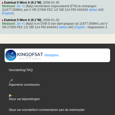
Eutelsat 5 West A (9.1°W)
, 2008-01-30
Mediaset
:
Joi +1
(Italy) momenteel ongecodeerd (FTA) te ontvangen
(11677.00MHz, pol.V SR:27000 FEC:1/2 SID:114 PID:440/441
Italian
,442
English
).
Eutelsat 5 West A (9.1°W)
, 2008-01-20
Mediaset
:
Joi +1
(Italy) is in DVB-S van start gegaan op 11677.00MHz, pol.V
SR:27000 FEC:1/2 SID:114 PID:440/441
Italian
,442
English
- Nagravision 3.
Startpgina
Voorstelling/ FAQ
Algemene voorkeuren
Stuur uw bijwerkingen
Stuur uw voorstellen/ commentaren aan de webmaster