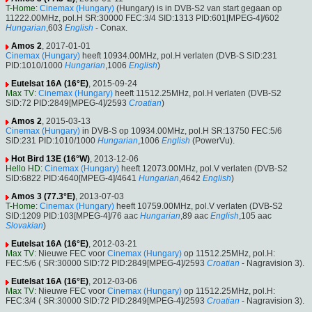
T-Home
:
Cinemax (Hungary)
(Hungary) is in DVB-S2 van start gegaan op
11222.00MHz, pol.H SR:30000 FEC:3/4 SID:1313 PID:601[MPEG-4]/602
Hungarian
,603
English
- Conax.
Amos 2
, 2017-01-01
Cinemax (Hungary)
heeft 10934.00MHz, pol.H verlaten (DVB-S SID:231
PID:1010/1000
Hungarian
,1006
English
)
Eutelsat 16A (16°E)
, 2015-09-24
Max TV
:
Cinemax (Hungary)
heeft 11512.25MHz, pol.H verlaten (DVB-S2
SID:72 PID:2849[MPEG-4]/2593
Croatian
)
Amos 2
, 2015-03-13
Cinemax (Hungary)
in DVB-S op 10934.00MHz, pol.H SR:13750 FEC:5/6
SID:231 PID:1010/1000
Hungarian
,1006
English
(PowerVu).
Hot Bird 13E (16°W)
, 2013-12-06
Hello HD
:
Cinemax (Hungary)
heeft 12073.00MHz, pol.V verlaten (DVB-S2
SID:6822 PID:4640[MPEG-4]/4641
Hungarian
,4642
English
)
Amos 3 (77.3°E)
, 2013-07-03
T-Home
:
Cinemax (Hungary)
heeft 10759.00MHz, pol.V verlaten (DVB-S2
SID:1209 PID:103[MPEG-4]/76 aac
Hungarian
,89 aac
English
,105 aac
Slovakian
)
Eutelsat 16A (16°E)
, 2012-03-21
Max TV
: Nieuwe FEC voor
Cinemax (Hungary)
op 11512.25MHz, pol.H:
FEC:5/6 ( SR:30000 SID:72 PID:2849[MPEG-4]/2593
Croatian
- Nagravision 3).
Eutelsat 16A (16°E)
, 2012-03-06
Max TV
: Nieuwe FEC voor
Cinemax (Hungary)
op 11512.25MHz, pol.H:
FEC:3/4 ( SR:30000 SID:72 PID:2849[MPEG-4]/2593
Croatian
- Nagravision 3).