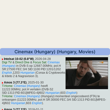
Cinemax (Hungary) (Hungary, Movies)
Intelsat 10-02 (0.8°W)
, 2026-04-28
Digi TV
&
Direct One
&
Focus Sat
:
Cinemax
(Hungary)
in DVB-S op 12687.00MHz, pol.H
SR:27500 FEC:3/4 SID:1100 PID:1201/1202
English
,1203
Hungarian
(Conax & Cryptoworks
& Irdeto 2 & Nagravision 3).
Amos 3 (77.3°E)
, 2025-01-30
T-Home
:
Cinemax (Hungary)
heeft
11222.00MHz, pol.H verlaten (DVB-S2
SID:1313 PID:601[MPEG-4]/602
Hungarian
,603
English
)
T-Home
:
Cinemax (Hungary)
(Hungary) momenteel ongecodeerd (FTA) te
ontvangen (11222.00MHz, pol.H SR:30000 FEC:3/4 SID:1313 PID:601[MPEG-
4]/602
Hungarian
,603
English
).
Amos 3 (77.3°E)
, 2018-01-11