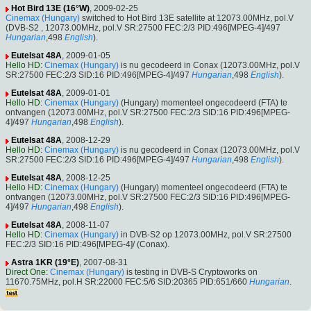
Hot Bird 13E (16°W)
, 2009-02-25
Cinemax (Hungary)
switched to Hot Bird 13E satellite at 12073.00MHz, pol.V
(DVB-S2 , 12073.00MHz, pol.V SR:27500 FEC:2/3 PID:496[MPEG-4]/497
Hungarian
,498
English
).
Eutelsat 48A
, 2009-01-05
Hello HD
:
Cinemax (Hungary)
is nu gecodeerd in Conax (12073.00MHz, pol.V
SR:27500 FEC:2/3 SID:16 PID:496[MPEG-4]/497
Hungarian
,498
English
).
Eutelsat 48A
, 2009-01-01
Hello HD
:
Cinemax (Hungary)
(Hungary) momenteel ongecodeerd (FTA) te
ontvangen (12073.00MHz, pol.V SR:27500 FEC:2/3 SID:16 PID:496[MPEG-
4]/497
Hungarian
,498
English
).
Eutelsat 48A
, 2008-12-29
Hello HD
:
Cinemax (Hungary)
is nu gecodeerd in Conax (12073.00MHz, pol.V
SR:27500 FEC:2/3 SID:16 PID:496[MPEG-4]/497
Hungarian
,498
English
).
Eutelsat 48A
, 2008-12-25
Hello HD
:
Cinemax (Hungary)
(Hungary) momenteel ongecodeerd (FTA) te
ontvangen (12073.00MHz, pol.V SR:27500 FEC:2/3 SID:16 PID:496[MPEG-
4]/497
Hungarian
,498
English
).
Eutelsat 48A
, 2008-11-07
Hello HD
:
Cinemax (Hungary)
in DVB-S2 op 12073.00MHz, pol.V SR:27500
FEC:2/3 SID:16 PID:496[MPEG-4]/ (Conax).
Astra 1KR (19°E)
, 2007-08-31
Direct One
:
Cinemax (Hungary)
is testing in DVB-S Cryptoworks on
11670.75MHz, pol.H SR:22000 FEC:5/6 SID:20365 PID:651/660
Hungarian
.