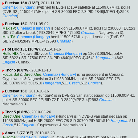
Eutelsat 16A (16°E)
, 2011-11-09
Cinemax (Hungary)
switched to Eutelsat 16A satellite at 11509.67MHz, pol.H
(DVB-S2 , 11509.67MHz, pol.H SR:30000 FEC:2/3 PID:2849[MPEG-4]/2593
Croatian
).
Eutelsat 16C
, 2011-05-02
Max TV
:
Cinemax (Hungary)
is back on 11509.67MHz, pol.H SR:30000 FEC:2/3
SID:72 after a break ( PID:2849[MPEG-4]/2593
Croatian
- Nagravision 3).
Max TV
:
Cinemax (Hungary)
heeft 11509.67MHz, pol.H verlaten (DVB-S2
SID:72 PID:2849[MPEG-4]/2593
Croatian
)
Hot Bird 13E (16°W)
, 2011-01-16
Hello HD
: Nieuwe SID voor
Cinemax (Hungary)
op 12073.00MHz, pol.V:
SID:6822 ( SR:27500 FEC:3/4 PID:4640[MPEG-4]/4641
Hungarian
,4642
English
- Conax).
Thor 5 (0.8°W)
, 2010-11-13
Focus Sat
&
Direct One
:
Cinemax (Hungary)
is nu gecodeerd in Conax &
Cryptoworks & Nagravision 3 (11938.00MHz, pol.H SR:28000 FEC:7/8
SID:30709 PID:501/510
Hungarian
,511
Czech
,512
English
).
Eutelsat 16C
, 2010-10-16
Cinemax (Hungary)
(Hungary) is in DVB-S2 van start gegaan op 11509.00MHz,
pol.H SR:30000 FEC:2/3 SID:72 PID:2849[MPEG-4]/2593
Croatian
-
Nagravision 3.
Thor 5 (0.8°W)
, 2010-03-26
Direct One
:
Cinemax (Hungary)
(Hungary) is in DVB-S van start gegaan op
11938.00MHz, pol.H SR:28000 FEC:7/8 SID:30709 PID:501/510
Hungarian
,511
Czech
,512
English
- Cryptoworks & Nagravision 3.
Amos 3 (77.3°E)
, 2010-03-23
T-Home
:
Cinemax (Hungary)
in DVB-S2 op 10759.00MHz, pol.V SR:30000