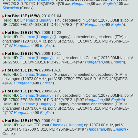
FEC:2/3 SID:70 PID:103[MPEG-4]/76 aac
Hungarian
,89 aac
English
,105 aac
Slovakian
(Conax).
Hot Bird 13E (16°W)
, 2010-01-04
Hello HD
:
Cinemax (Hungary)
is nu gecodeerd in Conax (12073.00MHz, pol.V
SR:27500 FEC:3/4 SID:16 PID:496[MPEG-4]/497
Hungarian
,498
English
).
Hot Bird 13E (16°W)
, 2009-12-23
Hello HD
:
Cinemax (Hungary)
(Hungary) momenteel ongecodeerd (FTA) te
ontvangen (12073.00MHz, pol.V SR:27500 FEC:3/4 SID:16 PID:496[MPEG-
4]/497
Hungarian
,498
English
).
Hot Bird 13E (16°W)
, 2009-10-11
Hello HD
:
Cinemax (Hungary)
is nu gecodeerd in Conax (12073.00MHz, pol.V
SR:27500 FEC:3/4 SID:16 PID:496[MPEG-4]/497
Hungarian
,498
English
).
Hot Bird 13E (16°W)
, 2009-10-10
Hello HD
:
Cinemax (Hungary)
(Hungary) momenteel ongecodeerd (FTA) te
ontvangen (12073.00MHz, pol.V SR:27500 FEC:3/4 SID:16 PID:496[MPEG-
4]/497
Hungarian
,498
English
).
Hot Bird 13E (16°W)
, 2009-09-16
Hello HD
:
Cinemax (Hungary)
is nu gecodeerd in Conax (12073.00MHz, pol.V
SR:27500 FEC:3/4 SID:16 PID:496[MPEG-4]/497
Hungarian
,498
English
).
Hello HD
:
Cinemax (Hungary)
(Hungary) momenteel ongecodeerd (FTA) te
ontvangen (12073.00MHz, pol.V SR:27500 FEC:3/4 SID:16 PID:496[MPEG-
4]/497
Hungarian
,498
English
).
Hot Bird 13E (16°W)
, 2009-04-01
Hello HD
: Nieuwe FEC voor
Cinemax (Hungary)
op 12073.00MHz, pol.V:
FEC:3/4 ( SR:27500 SID:16 PID:496[MPEG-4]/497
Hungarian
,498
English
-
Conax).