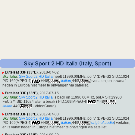
Sky Sport 2 HD Italia (Italy, Sport)
Eutelsat 33F (33°E)
, 2018-07-02
Sky Italia
:
Sky Sport 2 HD Italia
heeft 11996.00MHz, pol.V (DVB-S2 SID:11024
PID:169[MPEG-4]
/448
Italian
,449
) verlaten, en is vanaf
heden in Europa niet meer te ontvangen via satelliet.
Eutelsat 33F (33°E)
, 2017-07-15
Sky Italia
:
Sky Sport 2 HD Italia
is back on 11996.00MHz, pol.V SR:29900
FEC:3/4 SID:11024 after a break ( PID:169[MPEG-4]
/448
Italian
,449
- VideoGuard).
Eutelsat 33F (33°E)
, 2017-07-03
Sky Italia
:
Sky Sport 2 HD Italia
heeft 11996.00MHz, pol.V (DVB-S2 SID:11024
PID:169[MPEG-4]
/448
Italian
,449
original audio
) verlaten,
en is vanaf heden in Europa niet meer te ontvangen via satelliet.
Eutelsat 33F (33°E)
, 2014-09-29