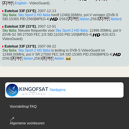
English
- VideoGuard).
Eutelsat 33F (33°E)
, 2007-12-13
Sky Italia
:
Sky Sport 2 HD Italia
heeft 12466.00MHz, pol.V verlaten (DVB-S
SID:15365 PID:2560[MPEG-4]
/2561
Italian
,2563
Italian
)
Eutelsat 33F (33°E)
, 2007-12-01
Sky Italia
: Nieuwe frequentie voor
Sky Sport 2 HD Italia
: 11996.00MHz, pol.V
(DVB-S2 SR:27500 FEC:2/3 SID:11033 PID:165[MPEG-4]
/420,421-
VideoGuard).
Eutelsat 33F (33°E)
, 2007-08-22
Sky Italia
:
Sky Sport 2 HD Italia
is testing in DVB-S VideoGuard on
12466.00MHz, pol.V SR:27500 FEC:3/4 SID:15365 PID:2560[MPEG-4]
/2561
Italian
,2563
Italian
.
Startpgina
Voorstelling/ FAQ
Algemene voorkeuren