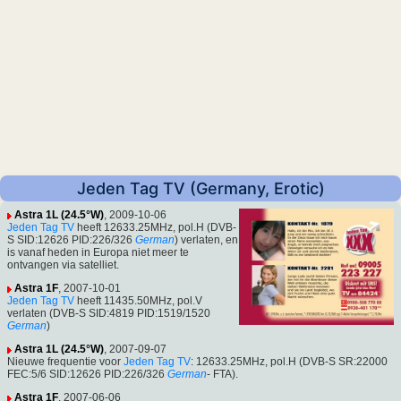
Jeden Tag TV (Germany, Erotic)
Astra 1L (24.5°W)
, 2009-10-06
Jeden Tag TV
heeft 12633.25MHz, pol.H (DVB-
S SID:12626 PID:226/326
German
) verlaten, en
is vanaf heden in Europa niet meer te
ontvangen via satelliet.
Astra 1F
, 2007-10-01
Jeden Tag TV
heeft 11435.50MHz, pol.V
verlaten (DVB-S SID:4819 PID:1519/1520
German
)
Astra 1L (24.5°W)
, 2007-09-07
Nieuwe frequentie voor
Jeden Tag TV
: 12633.25MHz, pol.H (DVB-S SR:22000
FEC:5/6 SID:12626 PID:226/326
German
- FTA).
Astra 1F
, 2007-06-06