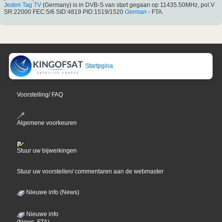
Jeden Tag TV
(Germany) is in DVB-S van start gegaan op 11435.50MHz, pol.V
SR:22000 FEC:5/6 SID:4819 PID:1519/1520
German
- FTA.
Startpgina
Voorstelling/ FAQ
Algemene voorkeuren
Stuur uw bijwerkingen
Stuur uw voorstellen/ commentaren aan de webmaster
Nieuwe info (News)
Nieuwe info