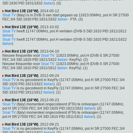
SID:1830 PID:1831/1832
Italian
). (3)
Hot Bird 13E (16°W)
, 2014-05-12
Sisal TV
(Italy) is in DVB-S van start gegaan op 11823.00MHz, pol.H SR:27500
FEC:3/4 SID:1830 PID:1831/1832
Italian
- FTA. (3)
Hot Bird 13E (16°W)
, 2013-10-02
Sisal TV
heeft 11747.00MHz, pol.H verlaten (DVB-S SID:1810 PID:1811/1812
Italian
)
Sisal TV
heeft 11747.00MHz, pol.H verlaten (DVB-S SID:1820 PID:1821/1822
Italian
)
Hot Bird 13E (16°W)
, 2013-04-10
Nieuwe frequentie voor
Sisal TV
: 11823.00MHz, pol.H (DVB-S SR:27500
FEC:3/4 SID:1820 PID:1821/1822
Italian
- KeyFly). (2)
Nieuwe frequentie voor
Sisal TV
: 11823.00MHz, pol.H (DVB-S SR:27500
FEC:3/4 SID:1810 PID:1811/1812
Italian
- KeyFly). (1)
Hot Bird 13E (16°W)
, 2012-09-24
Sisal TV
is nu gecodeerd in KeyFly (11747.00MHz, pol.H SR:27500 FEC:3/4
SID:1820 PID:1821/1822
Italian
). (2)
Sisal TV
is nu gecodeerd in KeyFly (11747.00MHz, pol.H SR:27500 FEC:3/4
SID:1810 PID:1811/1812
Italian
). (1)
Hot Bird 13E (16°W)
, 2012-09-23
Sisal TV
(Italy) momenteel ongecodeerd (FTA) te ontvangen (11747.00MHz,
pol.H SR:27500 FEC:3/4 SID:1820 PID:1821/1822
Italian
). (2)
Sisal TV
(Italy) momenteel ongecodeerd (FTA) te ontvangen (11747.00MHz,
pol.H SR:27500 FEC:3/4 SID:1810 PID:1811/1812
Italian
). (1)
Hot Bird 13E (16°W)
, 2012-09-21
Sisal TV
is nu gecodeerd in KeyFly (11747.00MHz, pol.H SR:27500 FEC:3/4
SID:1820 PID:1821/1822
Italian
). (2)