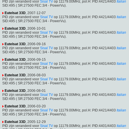
PID zijn veranderd voor
Sisal TV
op 11179.00MHz, pol.H: PID:4421/4403
Italian
SID:495 ( SR:27500 FEC:3/4 - PowerVu).
Eutelsat 33D
, 2007-12-07
PID zijn veranderd voor
Sisal TV
op 11179.00MHz, pol.H: PID:4421/4403
Italian
SID:495 ( SR:27500 FEC:3/4 - PowerVu).
Eutelsat 33D
, 2006-10-01
PID zijn veranderd voor
Sisal TV
op 11179.00MHz, pol.H: PID:4401/4403
Italian
SID:495 ( SR:27500 FEC:3/4 - PowerVu).
Eutelsat 33D
, 2006-09-16
PID zijn veranderd voor
Sisal TV
op 11179.00MHz, pol.H: PID:4421/4403
Italian
SID:495 ( SR:27500 FEC:3/4 - PowerVu).
Eutelsat 33D
, 2006-09-15
PID zijn veranderd voor
Sisal TV
op 11179.00MHz, pol.H: PID:4401/4403
Italian
SID:495 ( SR:27500 FEC:3/4 - PowerVu).
Eutelsat 33D
, 2006-08-03
PID zijn veranderd voor
Sisal TV
op 11179.00MHz, pol.H: PID:4421/4403
Italian
SID:495 ( SR:27500 FEC:3/4 - PowerVu).
Eutelsat 33D
, 2006-08-01
PID zijn veranderd voor
Sisal TV
op 11179.00MHz, pol.H: PID:4401/4403
Italian
SID:495 ( SR:27500 FEC:3/4 - PowerVu).
Eutelsat 33D
, 2006-03-20
PID zijn veranderd voor
Sisal TV
op 11179.00MHz, pol.H: PID:4421/4403
Italian
SID:495 ( SR:27500 FEC:3/4 - PowerVu).
Eutelsat 33D
, 2005-12-29
PID zijn veranderd voor
Sisal TV
op 11179.00MHz, pol.H: PID:4401/4403
Italian