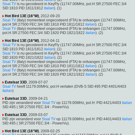
Sisal TV
is nu gecodeerd in KeyFly (11747.00MHz, pol.H SR:27500 FEC:3/4
SID:1810 PID:1811/1812
Italian
). (1)
Hot Bird 13E (16°W)
, 2012-09-20
Sisal TV
(Italy) momenteel ongecodeerd (FTA) te ontvangen (11747.00MHz,
pol.H SR:27500 FEC:3/4 SID:1810 PID:1811/1812
Italian
). (1)
Sisal TV
(Italy) momenteel ongecodeerd (FTA) te ontvangen (11747.00MHz,
pol.H SR:27500 FEC:3/4 SID:1820 PID:1821/1822
Italian
). (2)
Hot Bird 13E (16°W)
, 2012-04-11
Sisal TV
is nu gecodeerd in KeyFly (11747.00MHz, pol.H SR:27500 FEC:3/4
SID:1810 PID:1811/1812
Italian
). (1)
Sisal TV
is nu gecodeerd in KeyFly (11747.00MHz, pol.H SR:27500 FEC:3/4
SID:1820 PID:1821/1822
Italian
). (2)
Sisal TV
(Italy) momenteel ongecodeerd (FTA) te ontvangen (11747.00MHz,
pol.H SR:27500 FEC:3/4 SID:1810 PID:1811/1812
Italian
). (1)
Sisal TV
(Italy) momenteel ongecodeerd (FTA) te ontvangen (11747.00MHz,
pol.H SR:27500 FEC:3/4 SID:1820 PID:1821/1822
Italian
). (2)
Eutelsat 33D
, 2009-07-07
Sisal TV
heeft 11179.00MHz, pol.H verlaten (DVB-S SID:495 PID:4401/4403
Italian
)
Eutelsat 33D
, 2009-04-21
PID zijn veranderd voor
Sisal TV
op 11179.00MHz, pol.H: PID:4421/4403
Italian
SID:495 ( SR:27500 FEC:3/4 - PowerVu).
Eutelsat 33D
, 2009-03-07
PID zijn veranderd voor
Sisal TV
op 11179.00MHz, pol.H: PID:4401/4403
Italian
SID:495 ( SR:27500 FEC:3/4 - PowerVu).
Hot Bird 13E (16°W)
, 2009-02-25