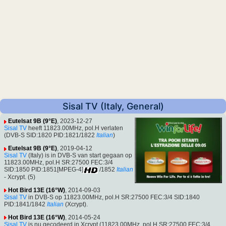
Sisal TV (Italy, General)
Eutelsat 9B (9°E)
, 2023-12-27
Sisal TV
heeft 11823.00MHz, pol.H verlaten
(DVB-S SID:1820 PID:1821/1822
Italian
)
Eutelsat 9B (9°E)
, 2019-04-12
Sisal TV
(Italy) is in DVB-S van start gegaan op
11823.00MHz, pol.H SR:27500 FEC:3/4
SID:1850 PID:1851[MPEG-4]
/1852
Italian
- Xcrypt. (5)
Hot Bird 13E (16°W)
, 2014-09-03
Sisal TV
in DVB-S op 11823.00MHz, pol.H SR:27500 FEC:3/4 SID:1840
PID:1841/1842
Italian
(Xcrypt).
Hot Bird 13E (16°W)
, 2014-05-24
Sisal TV
is nu gecodeerd in Xcrypt (11823.00MHz, pol.H SR:27500 FEC:3/4