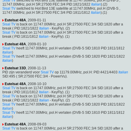
Sisal TV
switched to Hot Bird 13E satellite at 11747.00MHz, pol.H (DVB-S ,
11747.00MHz, pol.H SR:27500 FEC:3/4 PID:1821/1822
Italian
).(2)
Sisal TV
switched to Hot Bird 13E satellite at 11747.00MHz, pol.H (DVB-S ,
11747.00MHz, pol.H SR:27500 FEC:3/4 PID:1811/1812
Italian
).(1)
Eutelsat 48A
, 2009-01-11
Sisal TV
is back on 11747.00MHz, pol.H SR:27500 FEC:3/4 SID:1820 after a
break ( PID:1821/1822
Italian
- KeyFly). (2)
Sisal TV
is back on 11747.00MHz, pol.H SR:27500 FEC:3/4 SID:1810 after a
break ( PID:1811/1812
Italian
- KeyFly). (1)
Eutelsat 48A
, 2009-01-10
Sisal TV
heeft 11747.00MHz, pol.H verlaten (DVB-S SID:1810 PID:1811/1812
Italian
)
Sisal TV
heeft 11747.00MHz, pol.H verlaten (DVB-S SID:1820 PID:1821/1822
Italian
)
Eutelsat 33D
, 2008-11-13
PID zijn veranderd voor
Sisal TV
op 11179.00MHz, pol.H: PID:4421/4403
Italian
SID:495 ( SR:27500 FEC:3/4 - PowerVu).
Eutelsat 48A
, 2008-10-10
Sisal TV
is back on 11747.00MHz, pol.H SR:27500 FEC:3/4 SID:1810 after a
break ( PID:1811/1812
Italian
- KeyFly). (1)
Sisal TV
is back on 11747.00MHz, pol.H SR:27500 FEC:3/4 SID:1820 after a
break ( PID:1821/1822
Italian
- KeyFly). (2)
Sisal TV
heeft 11747.00MHz, pol.H verlaten (DVB-S SID:1820 PID:1821/1822
Italian
)
Sisal TV
heeft 11747.00MHz, pol.H verlaten (DVB-S SID:1810 PID:1811/1812
Italian
)
Eutelsat 48A
, 2008-09-03
Sisal TV
is back on 11747.00MHz, pol.H SR:27500 FEC:3/4 SID:1820 after a