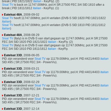
break ( PID:1821/1822
Italian
- KeyFly). (2)
Sisal TV
is back on 11747.00MHz, pol.H SR:27500 FEC:3/4 SID:1810 after a
break ( PID:1811/1812
Italian
- KeyFly). (1)
Eutelsat 48A
, 2008-09-02
Sisal TV
heeft 11747.00MHz, pol.H verlaten (DVB-S SID:1820 PID:1821/1822
Italian
)
Sisal TV
heeft 11747.00MHz, pol.H verlaten (DVB-S SID:1810 PID:1811/1812
Italian
)
Eutelsat 48A
, 2008-08-29
Sisal TV
(Italy) is in DVB-S van start gegaan op 11747.00MHz, pol.H SR:27500
FEC:3/4 SID:1820 PID:1821/1822
Italian
- KeyFly. (2)
Sisal TV
(Italy) is in DVB-S van start gegaan op 11747.00MHz, pol.H SR:27500
FEC:3/4 SID:1810 PID:1811/1812
Italian
- KeyFly.
Eutelsat 33D
, 2008-06-05
PID zijn veranderd voor
Sisal TV
op 11179.00MHz, pol.H: PID:4421/4403
Italian
SID:495 ( SR:27500 FEC:3/4 - PowerVu).
Eutelsat 33D
, 2008-03-21
PID zijn veranderd voor
Sisal TV
op 11179.00MHz, pol.H: PID:4401/4403
Italian
SID:495 ( SR:27500 FEC:3/4 - PowerVu).
Eutelsat 33D
, 2008-02-29
PID zijn veranderd voor
Sisal TV
op 11179.00MHz, pol.H: PID:4421/4403
Italian
SID:495 ( SR:27500 FEC:3/4 - PowerVu).
Eutelsat 33D
, 2007-12-21
PID zijn veranderd voor
Sisal TV
op 11179.00MHz, pol.H: PID:4401/4403
Italian
SID:495 ( SR:27500 FEC:3/4 - PowerVu).
Eutelsat 33D
, 2007-12-14