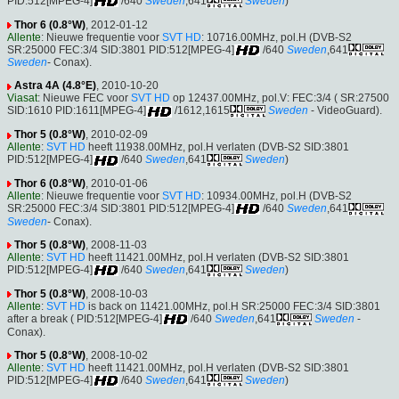
PID:512[MPEG-4]
/640
Sweden
,641
Sweden
)
Thor 6 (0.8°W)
, 2012-01-12
Allente
: Nieuwe frequentie voor
SVT HD
: 10716.00MHz, pol.H (DVB-S2
SR:25000 FEC:3/4 SID:3801 PID:512[MPEG-4]
/640
Sweden
,641
Sweden
- Conax).
Astra 4A (4.8°E)
, 2010-10-20
Viasat
: Nieuwe FEC voor
SVT HD
op 12437.00MHz, pol.V: FEC:3/4 ( SR:27500
SID:1610 PID:1611[MPEG-4]
/1612,1615
Sweden
- VideoGuard).
Thor 5 (0.8°W)
, 2010-02-09
Allente
:
SVT HD
heeft 11938.00MHz, pol.H verlaten (DVB-S2 SID:3801
PID:512[MPEG-4]
/640
Sweden
,641
Sweden
)
Thor 6 (0.8°W)
, 2010-01-06
Allente
: Nieuwe frequentie voor
SVT HD
: 10934.00MHz, pol.H (DVB-S2
SR:25000 FEC:3/4 SID:3801 PID:512[MPEG-4]
/640
Sweden
,641
Sweden
- Conax).
Thor 5 (0.8°W)
, 2008-11-03
Allente
:
SVT HD
heeft 11421.00MHz, pol.H verlaten (DVB-S2 SID:3801
PID:512[MPEG-4]
/640
Sweden
,641
Sweden
)
Thor 5 (0.8°W)
, 2008-10-03
Allente
:
SVT HD
is back on 11421.00MHz, pol.H SR:25000 FEC:3/4 SID:3801
after a break ( PID:512[MPEG-4]
/640
Sweden
,641
Sweden
-
Conax).
Thor 5 (0.8°W)
, 2008-10-02
Allente
:
SVT HD
heeft 11421.00MHz, pol.H verlaten (DVB-S2 SID:3801
PID:512[MPEG-4]
/640
Sweden
,641
Sweden
)