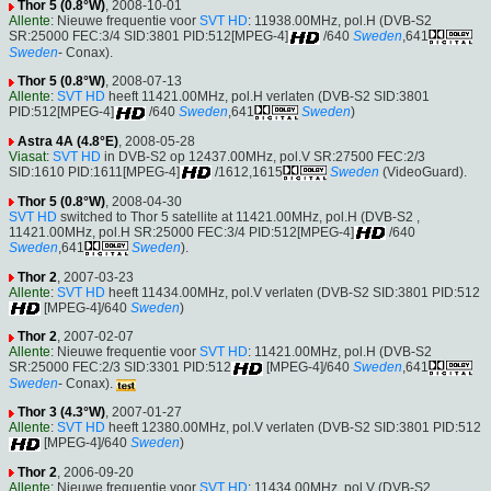
Thor 5 (0.8°W)
, 2008-10-01
Allente
: Nieuwe frequentie voor
SVT HD
: 11938.00MHz, pol.H (DVB-S2
SR:25000 FEC:3/4 SID:3801 PID:512[MPEG-4]
/640
Sweden
,641
Sweden
- Conax).
Thor 5 (0.8°W)
, 2008-07-13
Allente
:
SVT HD
heeft 11421.00MHz, pol.H verlaten (DVB-S2 SID:3801
PID:512[MPEG-4]
/640
Sweden
,641
Sweden
)
Astra 4A (4.8°E)
, 2008-05-28
Viasat
:
SVT HD
in DVB-S2 op 12437.00MHz, pol.V SR:27500 FEC:2/3
SID:1610 PID:1611[MPEG-4]
/1612,1615
Sweden
(VideoGuard).
Thor 5 (0.8°W)
, 2008-04-30
SVT HD
switched to Thor 5 satellite at 11421.00MHz, pol.H (DVB-S2 ,
11421.00MHz, pol.H SR:25000 FEC:3/4 PID:512[MPEG-4]
/640
Sweden
,641
Sweden
).
Thor 2
, 2007-03-23
Allente
:
SVT HD
heeft 11434.00MHz, pol.V verlaten (DVB-S2 SID:3801 PID:512
[MPEG-4]/640
Sweden
)
Thor 2
, 2007-02-07
Allente
: Nieuwe frequentie voor
SVT HD
: 11421.00MHz, pol.H (DVB-S2
SR:25000 FEC:2/3 SID:3301 PID:512
[MPEG-4]/640
Sweden
,641
Sweden
- Conax).
Thor 3 (4.3°W)
, 2007-01-27
Allente
:
SVT HD
heeft 12380.00MHz, pol.V verlaten (DVB-S2 SID:3801 PID:512
[MPEG-4]/640
Sweden
)
Thor 2
, 2006-09-20
Allente
: Nieuwe frequentie voor
SVT HD
: 11434.00MHz, pol.V (DVB-S2