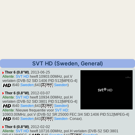
SVT HD (Sweden, General)
Thor 6 (0.8°W)
, 2013-06-25
Allente
:
SVT HD
heeft 10903.00MHz, pol.V
verlaten (DVB-S2 SID:1406 PID:512[MPEG-4]
/640
Sweden
,641
Sweden
)
Thor 6 (0.8°W)
, 2012-03-07
Allente
:
SVT HD
heeft 10934.00MHz, pol.H
verlaten (DVB-S2 SID:3801 PID:512[MPEG-4]
/640
Sweden
,641
Sweden
)
Allente
: Nieuwe frequentie voor
SVT HD
:
10903.00MHz, pol.V (DVB-S2 SR:25000 FEC:3/4 SID:1406 PID:512[MPEG-4]
/640
Sweden
,641
Sweden
- Conax).
Thor 6 (0.8°W)
, 2012-02-02
Allente
:
SVT HD
heeft 10716.00MHz, pol.H verlaten (DVB-S2 SID:3801