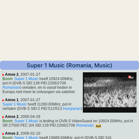
Super 1 Music (Romania, Music)
Amos 2
, 2007-01-27
Boom
:
Super 1 Music
heeft 10924.00MHz,
pol.H (DVB-S SID:139 PID:2206/2706
Romanian
) verlaten, en is vanaf heden in
Europa niet meer te ontvangen via satelliet.
Amos 1
, 2007-01-27
Super 1 Music
heeft 11260.00MHz, pol.H
verlaten (DVB-S SID:2 PID:512/513
Hungarian
)
Amos 2
, 2006-04-29
Boom
:
Super 1 Music
is testing in DVB-S VideoGuard on 10924.00MHz, pol.H
SR:27500 FEC:3/4 SID:139 PID:2206/2706
Romanian
.
Amos 2
, 2006-02-10
Boom
:
Super 1 Music
heeft 10889.00MHz, pol.H (DVB-S SID:116