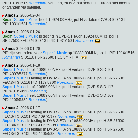
PID:1016/1516
Romanian
) verlaten, en is vanaf heden in Europa niet meer te
ontvangen via satelliet.
Amos 2
, 2006-02-04
Boom
:
Super 1 Music
heeft 10924.00MHz, pol.H verlaten (DVB-S SID:131
PID:1031/1531
Romanian
)
Amos 2
, 2006-01-26
Boom
:
Super 1 Music
is testing in DVB-S FTA on 10924.00MHz, pol.H
SR:27500 FEC:3/4 SID:131 PID:1031/1531
Romanian
.
Amos 2
, 2006-01-20
PID zijn veranderd voor
Super 1 Music
op 10889.00MHz, pol.H: PID:1016/1516
Romanian
SID:116 ( SR:27500 FEC:3/4 - FTA).
Amos 2
, 2006-01-18
Super 1 Music
heeft 10889.00MHz, pol.H verlaten (DVB-S SID:101
PID:4097/5377
Romanian
)
Super 1 Music
is testing in DVB-S FTA on 10889.00MHz, pol.H SR:27500
FEC:3/4 SID:116 PID:4118/5398
Romanian
.
Super 1 Music
heeft 10889.00MHz, pol.H verlaten (DVB-S SID:117
PID:4119/5399
Romanian
)
Super 1 Music
heeft 10889.00MHz, pol.H verlaten (DVB-S SID:109
PID:4105/5385
Romanian
)
Amos 2
, 2006-01-17
Super 1 Music
is testing in DVB-S FTA on 10889.00MHz, pol.H SR:27500
FEC:3/4 SID:101 PID:4097/5377
Romanian
.
Super 1 Music
is testing in DVB-S FTA on 10889.00MHz, pol.H SR:27500
FEC:3/4 SID:117 PID:4119/5399
Romanian
.
Super 1 Music
is testing in DVB-S FTA on 10889.00MHz, pol.H SR:27500
FEC:3/4 SID:109 PID:4105/5385
Romanian
.