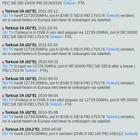
FEC:5/6 SID:14026 PID:3226/3326
Turkish
- FTA.
Turksat 3A (42°E)
, 2011-03-12
SU TV
heeft 12729.00MHz, pol.H (DVB-S SID:8 PID:175/176
Turkish
) verlaten,
en is vanaf heden in Europa niet meer te ontvangen via satelliet.
Turksat 3A (42°E)
, 2011-03-01
SU TV
(Turkey) is in DVB-S van start gegaan op 12729.00MHz, pol.H SR:30000
FEC:5/6 SID:8 PID:175/176
Turkish
- FTA.
Turksat 3A (42°E)
, 2011-01-03
SU TV
heeft 12729.00MHz, pol.H (DVB-S SID:8 PID:175/176
Turkish
) verlaten,
en is vanaf heden in Europa niet meer te ontvangen via satelliet.
Turksat 3A (42°E)
, 2010-09-23
SU TV
is back on 12729.00MHz, pol.H SR:30000 FEC:5/6 SID:8 after a break (
PID:175/176
Turkish
- FTA).
Turksat 3A (42°E)
, 2010-09-01
SU TV
heeft 12729.00MHz, pol.H (DVB-S SID:8 PID:175/176
Turkish
) verlaten,
en is vanaf heden in Europa niet meer te ontvangen via satelliet.
Turksat 3A (42°E)
, 2010-06-04
SU TV
(Turkey) is in DVB-S van start gegaan op 12729.00MHz, pol.H SR:30000
FEC:5/6 SID:8 PID:175/176
Turkish
- FTA.
Turksat 3A (42°E)
, 2010-05-08
SU TV
heeft 12729.00MHz, pol.H (DVB-S SID:8 PID:175/176
Turkish
) verlaten,
en is vanaf heden in Europa niet meer te ontvangen via satelliet.
Turksat 2A (24.2°E)
, 2009-08-08
SU TV
heeft 11970.00MHz, pol.V verlaten (DVB-S SID:100 PID:105/112
Turkish
)