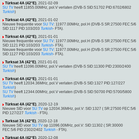
Türksat 4A (42°E)
, 2021-02-09
SU TV
heeft 11855.00MHz, pol.V verlaten (DVB-S SID:51702 PID:6702/6802
Turkish
)
Türksat 4A (42°E)
, 2021-01-02
Nieuwe frequentie voor
SU TV
: 11977.00MHz, pol.H (DVB-S SR:27500 FEC:5/6
SID:1117 PID:103/203
Turkish
- FTA).
Türksat 4A (42°E)
, 2021-01-01
Nieuwe frequentie voor
SU TV
: 11977.00MHz, pol.H (DVB-S SR:27500 FEC:5/6
SID:1121 PID:103/203
Turkish
- FTA).
Nieuwe frequentie voor
SU TV
: 11977.00MHz, pol.H (DVB-S SR:27500 FEC:5/6
SID:1127 PID:103/203
Turkish
- FTA).
Turksat 3A (42°E)
, 2021-01-01
SU TV
heeft 11096.00MHz, pol.V verlaten (DVB-S SID:11300 PID:2300/2400
Turkish
)
Türksat 4A (42°E)
, 2021-01-01
SU TV
heeft 12034.36MHz, pol.V verlaten (DVB-S SID:1327 PID:127/227
Turkish
)
SU TV
heeft 12344.00MHz, pol.V verlaten (DVB-S SID:50700 PID:5700/5800
Turkish
)
Türksat 4A (42°E)
, 2020-12-19
Nieuwe SID voor
SU TV
op 12034.36MHz, pol.V: SID:1327 ( SR:27500 FEC:5/6
PID:127/227
Turkish
- FTA).
Turksat 3A (42°E)
, 2020-12-18
Nieuwe SID voor
SU TV
op 11096.00MHz, pol.V: SID:11302 ( SR:30000
FEC:5/6 PID:2302/2402
Turkish
- FTA).
Türksat 4A (42°E)
, 2020-12-08