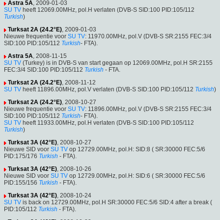
Astra 5A
, 2009-01-03
SU TV
heeft 12069.00MHz, pol.H verlaten (DVB-S SID:100 PID:105/112
Turkish
)
Turksat 2A (24.2°E)
, 2009-01-03
Nieuwe frequentie voor
SU TV
: 11970.00MHz, pol.V (DVB-S SR:2155 FEC:3/4
SID:100 PID:105/112
Turkish
- FTA).
Astra 5A
, 2008-11-15
SU TV
(Turkey) is in DVB-S van start gegaan op 12069.00MHz, pol.H SR:2155
FEC:3/4 SID:100 PID:105/112
Turkish
- FTA.
Turksat 2A (24.2°E)
, 2008-11-12
SU TV
heeft 11896.00MHz, pol.V verlaten (DVB-S SID:100 PID:105/112
Turkish
)
Turksat 2A (24.2°E)
, 2008-10-27
Nieuwe frequentie voor
SU TV
: 11896.00MHz, pol.V (DVB-S SR:2155 FEC:3/4
SID:100 PID:105/112
Turkish
- FTA).
SU TV
heeft 11933.00MHz, pol.H verlaten (DVB-S SID:100 PID:105/112
Turkish
)
Turksat 3A (42°E)
, 2008-10-27
Nieuwe SID voor
SU TV
op 12729.00MHz, pol.H: SID:8 ( SR:30000 FEC:5/6
PID:175/176
Turkish
- FTA).
Turksat 3A (42°E)
, 2008-10-26
Nieuwe SID voor
SU TV
op 12729.00MHz, pol.H: SID:6 ( SR:30000 FEC:5/6
PID:155/156
Turkish
- FTA).
Turksat 3A (42°E)
, 2008-10-24
SU TV
is back on 12729.00MHz, pol.H SR:30000 FEC:5/6 SID:4 after a break (
PID:105/112
Turkish
- FTA).