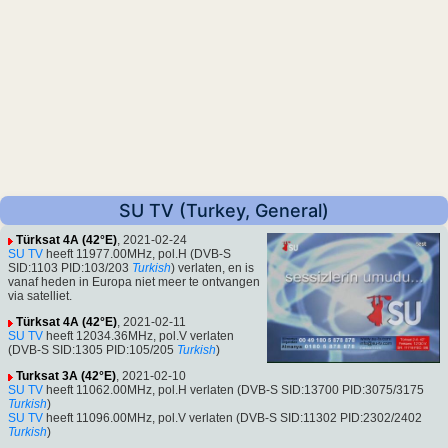
SU TV (Turkey, General)
Türksat 4A (42°E)
, 2021-02-24
SU TV
heeft 11977.00MHz, pol.H (DVB-S
SID:1103 PID:103/203
Turkish
) verlaten, en is
vanaf heden in Europa niet meer te ontvangen
via satelliet.
Türksat 4A (42°E)
, 2021-02-11
SU TV
heeft 12034.36MHz, pol.V verlaten
(DVB-S SID:1305 PID:105/205
Turkish
)
Turksat 3A (42°E)
, 2021-02-10
SU TV
heeft 11062.00MHz, pol.H verlaten (DVB-S SID:13700 PID:3075/3175
Turkish
)
SU TV
heeft 11096.00MHz, pol.V verlaten (DVB-S SID:11302 PID:2302/2402
Turkish
)