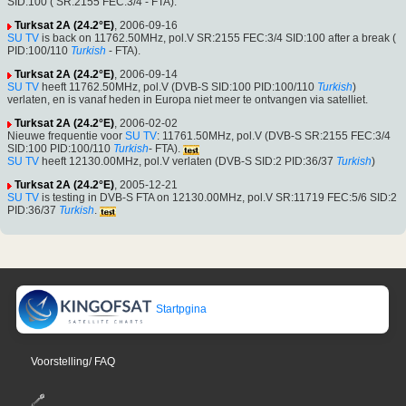
SID:100 ( SR:2155 FEC:3/4 - FTA).
Turksat 2A (24.2°E)
, 2006-09-16
SU TV
is back on 11762.50MHz, pol.V SR:2155 FEC:3/4 SID:100 after a break (
PID:100/110
Turkish
- FTA).
Turksat 2A (24.2°E)
, 2006-09-14
SU TV
heeft 11762.50MHz, pol.V (DVB-S SID:100 PID:100/110
Turkish
)
verlaten, en is vanaf heden in Europa niet meer te ontvangen via satelliet.
Turksat 2A (24.2°E)
, 2006-02-02
Nieuwe frequentie voor
SU TV
: 11761.50MHz, pol.V (DVB-S SR:2155 FEC:3/4
SID:100 PID:100/110
Turkish
- FTA).
SU TV
heeft 12130.00MHz, pol.V verlaten (DVB-S SID:2 PID:36/37
Turkish
)
Turksat 2A (24.2°E)
, 2005-12-21
SU TV
is testing in DVB-S FTA on 12130.00MHz, pol.V SR:11719 FEC:5/6 SID:2
PID:36/37
Turkish
.
Startpgina
Voorstelling/ FAQ