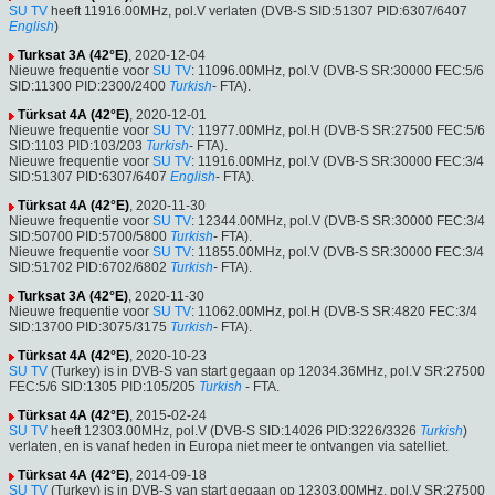
SU TV
heeft 11916.00MHz, pol.V verlaten (DVB-S SID:51307 PID:6307/6407
English
)
Turksat 3A (42°E)
, 2020-12-04
Nieuwe frequentie voor
SU TV
: 11096.00MHz, pol.V (DVB-S SR:30000 FEC:5/6
SID:11300 PID:2300/2400
Turkish
- FTA).
Türksat 4A (42°E)
, 2020-12-01
Nieuwe frequentie voor
SU TV
: 11977.00MHz, pol.H (DVB-S SR:27500 FEC:5/6
SID:1103 PID:103/203
Turkish
- FTA).
Nieuwe frequentie voor
SU TV
: 11916.00MHz, pol.V (DVB-S SR:30000 FEC:3/4
SID:51307 PID:6307/6407
English
- FTA).
Türksat 4A (42°E)
, 2020-11-30
Nieuwe frequentie voor
SU TV
: 12344.00MHz, pol.V (DVB-S SR:30000 FEC:3/4
SID:50700 PID:5700/5800
Turkish
- FTA).
Nieuwe frequentie voor
SU TV
: 11855.00MHz, pol.V (DVB-S SR:30000 FEC:3/4
SID:51702 PID:6702/6802
Turkish
- FTA).
Turksat 3A (42°E)
, 2020-11-30
Nieuwe frequentie voor
SU TV
: 11062.00MHz, pol.H (DVB-S SR:4820 FEC:3/4
SID:13700 PID:3075/3175
Turkish
- FTA).
Türksat 4A (42°E)
, 2020-10-23
SU TV
(Turkey) is in DVB-S van start gegaan op 12034.36MHz, pol.V SR:27500
FEC:5/6 SID:1305 PID:105/205
Turkish
- FTA.
Türksat 4A (42°E)
, 2015-02-24
SU TV
heeft 12303.00MHz, pol.V (DVB-S SID:14026 PID:3226/3326
Turkish
)
verlaten, en is vanaf heden in Europa niet meer te ontvangen via satelliet.
Türksat 4A (42°E)
, 2014-09-18
SU TV
(Turkey) is in DVB-S van start gegaan op 12303.00MHz, pol.V SR:27500