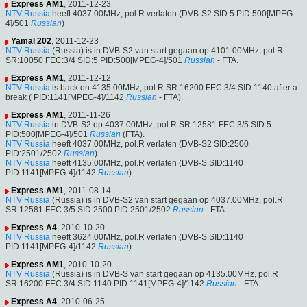
Express AM1
, 2011-12-23
NTV Russia
heeft 4037.00MHz, pol.R verlaten (DVB-S2 SID:5 PID:500[MPEG-
4]/501
Russian
)
Yamal 202
, 2011-12-23
NTV Russia
(Russia) is in DVB-S2 van start gegaan op 4101.00MHz, pol.R
SR:10050 FEC:3/4 SID:5 PID:500[MPEG-4]/501
Russian
- FTA.
Express AM1
, 2011-12-12
NTV Russia
is back on 4135.00MHz, pol.R SR:16200 FEC:3/4 SID:1140 after a
break ( PID:1141[MPEG-4]/1142
Russian
- FTA).
Express AM1
, 2011-11-26
NTV Russia
in DVB-S2 op 4037.00MHz, pol.R SR:12581 FEC:3/5 SID:5
PID:500[MPEG-4]/501
Russian
(FTA).
NTV Russia
heeft 4037.00MHz, pol.R verlaten (DVB-S2 SID:2500
PID:2501/2502
Russian
)
NTV Russia
heeft 4135.00MHz, pol.R verlaten (DVB-S SID:1140
PID:1141[MPEG-4]/1142
Russian
)
Express AM1
, 2011-08-14
NTV Russia
(Russia) is in DVB-S2 van start gegaan op 4037.00MHz, pol.R
SR:12581 FEC:3/5 SID:2500 PID:2501/2502
Russian
- FTA.
Express A4
, 2010-10-20
NTV Russia
heeft 3624.00MHz, pol.R verlaten (DVB-S SID:1140
PID:1141[MPEG-4]/1142
Russian
)
Express AM1
, 2010-10-20
NTV Russia
(Russia) is in DVB-S van start gegaan op 4135.00MHz, pol.R
SR:16200 FEC:3/4 SID:1140 PID:1141[MPEG-4]/1142
Russian
- FTA.
Express A4
, 2010-06-25