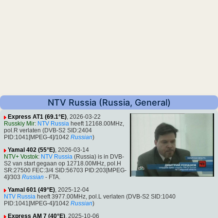
NTV Russia (Russia, General)
Express AT1 (69.1°E)
, 2026-03-22
Russkiy Mir
:
NTV Russia
heeft 12168.00MHz,
pol.R verlaten (DVB-S2 SID:2404
PID:1041[MPEG-4]/1042
Russian
)
Yamal 402 (55°E)
, 2026-03-14
NTV+ Vostok
:
NTV Russia
(Russia) is in DVB-
S2 van start gegaan op 12718.00MHz, pol.H
SR:27500 FEC:3/4 SID:56703 PID:203[MPEG-
4]/303
Russian
- FTA.
Yamal 601 (49°E)
, 2025-12-04
NTV Russia
heeft 3977.00MHz, pol.L verlaten (DVB-S2 SID:1040
PID:1041[MPEG-4]/1042
Russian
)
Express AM 7 (40°E)
, 2025-10-06