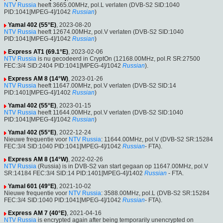
NTV Russia
heeft 3665.00MHz, pol.L verlaten (DVB-S2 SID:1040
PID:1041[MPEG-4]/1042
Russian
)
Yamal 402 (55°E)
, 2023-08-20
NTV Russia
heeft 12674.00MHz, pol.V verlaten (DVB-S2 SID:1040
PID:1041[MPEG-4]/1042
Russian
)
Express AT1 (69.1°E)
, 2023-02-06
NTV Russia
is nu gecodeerd in CryptOn (12168.00MHz, pol.R SR:27500
FEC:3/4 SID:2404 PID:1041[MPEG-4]/1042
Russian
).
Express AM 8 (14°W)
, 2023-01-26
NTV Russia
heeft 11647.00MHz, pol.V verlaten (DVB-S2 SID:14
PID:1401[MPEG-4]/1402
Russian
)
Yamal 402 (55°E)
, 2023-01-15
NTV Russia
heeft 11644.00MHz, pol.V verlaten (DVB-S2 SID:1040
PID:1041[MPEG-4]/1042
Russian
)
Yamal 402 (55°E)
, 2022-12-24
Nieuwe frequentie voor
NTV Russia
: 11644.00MHz, pol.V (DVB-S2 SR:15284
FEC:3/4 SID:1040 PID:1041[MPEG-4]/1042
Russian
- FTA).
Express AM 8 (14°W)
, 2022-02-26
NTV Russia
(Russia) is in DVB-S2 van start gegaan op 11647.00MHz, pol.V
SR:14184 FEC:3/4 SID:14 PID:1401[MPEG-4]/1402
Russian
- FTA.
Yamal 601 (49°E)
, 2021-10-02
Nieuwe frequentie voor
NTV Russia
: 3588.00MHz, pol.L (DVB-S2 SR:15284
FEC:3/4 SID:1040 PID:1041[MPEG-4]/1042
Russian
- FTA).
Express AM 7 (40°E)
, 2021-04-16
NTV Russia
is encrypted again after being temporarily unencrypted on