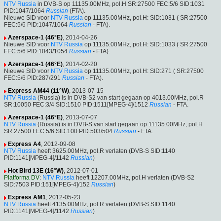
NTV Russia
in DVB-S op 11135.00MHz, pol.H SR:27500 FEC:5/6 SID:1031
PID:1047/1064
Russian
(FTA).
Nieuwe SID voor
NTV Russia
op 11135.00MHz, pol.H: SID:1031 ( SR:27500
FEC:5/6 PID:1047/1064
Russian
- FTA).
Azerspace-1 (46°E)
, 2014-04-26
Nieuwe SID voor
NTV Russia
op 11135.00MHz, pol.H: SID:1033 ( SR:27500
FEC:5/6 PID:1043/1054
Russian
- FTA).
Azerspace-1 (46°E)
, 2014-02-20
Nieuwe SID voor
NTV Russia
op 11135.00MHz, pol.H: SID:271 ( SR:27500
FEC:5/6 PID:287/291
Russian
- FTA).
Express AM44 (11°W)
, 2013-07-15
NTV Russia
(Russia) is in DVB-S2 van start gegaan op 4013.00MHz, pol.R
SR:10050 FEC:3/4 SID:1510 PID:1511[MPEG-4]/1512
Russian
- FTA.
Azerspace-1 (46°E)
, 2013-07-07
NTV Russia
(Russia) is in DVB-S van start gegaan op 11135.00MHz, pol.H
SR:27500 FEC:5/6 SID:100 PID:503/504
Russian
- FTA.
Express A4
, 2012-09-08
NTV Russia
heeft 3625.00MHz, pol.R verlaten (DVB-S SID:1140
PID:1141[MPEG-4]/1142
Russian
)
Hot Bird 13E (16°W)
, 2012-07-01
Platforma DV
:
NTV Russia
heeft 12207.00MHz, pol.H verlaten (DVB-S2
SID:7503 PID:151[MPEG-4]/152
Russian
)
Express AM1
, 2012-05-23
NTV Russia
heeft 4135.00MHz, pol.R verlaten (DVB-S SID:1140
PID:1141[MPEG-4]/1142
Russian
)