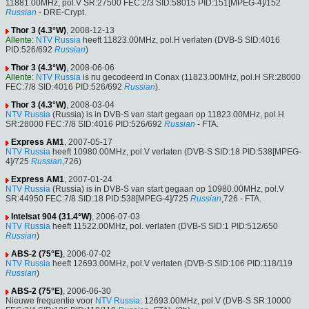
11881.00MHz, pol.V SR:27500 FEC:2/3 SID:58015 PID:151[MPEG-4]/152
Russian
- DRE-Crypt.
Thor 3 (4.3°W)
, 2008-12-13
Allente
:
NTV Russia
heeft 11823.00MHz, pol.H verlaten (DVB-S SID:4016
PID:526/692
Russian
)
Thor 3 (4.3°W)
, 2008-06-06
Allente
:
NTV Russia
is nu gecodeerd in Conax (11823.00MHz, pol.H SR:28000
FEC:7/8 SID:4016 PID:526/692
Russian
).
Thor 3 (4.3°W)
, 2008-03-04
NTV Russia
(Russia) is in DVB-S van start gegaan op 11823.00MHz, pol.H
SR:28000 FEC:7/8 SID:4016 PID:526/692
Russian
- FTA.
Express AM1
, 2007-05-17
NTV Russia
heeft 10980.00MHz, pol.V verlaten (DVB-S SID:18 PID:538[MPEG-
4]/725
Russian
,726)
Express AM1
, 2007-01-24
NTV Russia
(Russia) is in DVB-S van start gegaan op 10980.00MHz, pol.V
SR:44950 FEC:7/8 SID:18 PID:538[MPEG-4]/725
Russian
,726 - FTA.
Intelsat 904 (31.4°W)
, 2006-07-03
NTV Russia
heeft 11522.00MHz, pol. verlaten (DVB-S SID:1 PID:512/650
Russian
)
ABS-2 (75°E)
, 2006-07-02
NTV Russia
heeft 12693.00MHz, pol.V verlaten (DVB-S SID:106 PID:118/119
Russian
)
ABS-2 (75°E)
, 2006-06-30
Nieuwe frequentie voor
NTV Russia
: 12693.00MHz, pol.V (DVB-S SR:10000