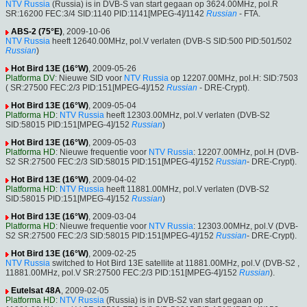
NTV Russia
(Russia) is in DVB-S van start gegaan op 3624.00MHz, pol.R
SR:16200 FEC:3/4 SID:1140 PID:1141[MPEG-4]/1142
Russian
- FTA.
ABS-2 (75°E)
, 2009-10-06
NTV Russia
heeft 12640.00MHz, pol.V verlaten (DVB-S SID:500 PID:501/502
Russian
)
Hot Bird 13E (16°W)
, 2009-05-26
Platforma DV
: Nieuwe SID voor
NTV Russia
op 12207.00MHz, pol.H: SID:7503
( SR:27500 FEC:2/3 PID:151[MPEG-4]/152
Russian
- DRE-Crypt).
Hot Bird 13E (16°W)
, 2009-05-04
Platforma HD
:
NTV Russia
heeft 12303.00MHz, pol.V verlaten (DVB-S2
SID:58015 PID:151[MPEG-4]/152
Russian
)
Hot Bird 13E (16°W)
, 2009-05-03
Platforma HD
: Nieuwe frequentie voor
NTV Russia
: 12207.00MHz, pol.H (DVB-
S2 SR:27500 FEC:2/3 SID:58015 PID:151[MPEG-4]/152
Russian
- DRE-Crypt).
Hot Bird 13E (16°W)
, 2009-04-02
Platforma HD
:
NTV Russia
heeft 11881.00MHz, pol.V verlaten (DVB-S2
SID:58015 PID:151[MPEG-4]/152
Russian
)
Hot Bird 13E (16°W)
, 2009-03-04
Platforma HD
: Nieuwe frequentie voor
NTV Russia
: 12303.00MHz, pol.V (DVB-
S2 SR:27500 FEC:2/3 SID:58015 PID:151[MPEG-4]/152
Russian
- DRE-Crypt).
Hot Bird 13E (16°W)
, 2009-02-25
NTV Russia
switched to Hot Bird 13E satellite at 11881.00MHz, pol.V (DVB-S2 ,
11881.00MHz, pol.V SR:27500 FEC:2/3 PID:151[MPEG-4]/152
Russian
).
Eutelsat 48A
, 2009-02-05
Platforma HD
:
NTV Russia
(Russia) is in DVB-S2 van start gegaan op