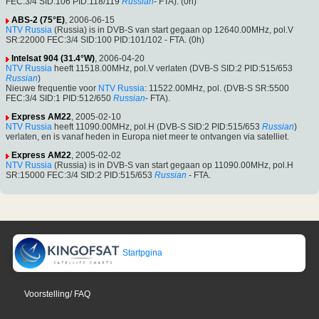
FEC:3/4 SID:106 PID:118/119
Russian
- FTA). (0h)
ABS-2 (75°E)
, 2006-06-15
NTV Russia
(Russia) is in DVB-S van start gegaan op 12640.00MHz, pol.V
SR:22000 FEC:3/4 SID:100 PID:101/102 - FTA. (0h)
Intelsat 904 (31.4°W)
, 2006-04-20
NTV Russia
heeft 11518.00MHz, pol.V verlaten (DVB-S SID:2 PID:515/653
Russian
)
Nieuwe frequentie voor
NTV Russia
: 11522.00MHz, pol. (DVB-S SR:5500
FEC:3/4 SID:1 PID:512/650
Russian
- FTA).
Express AM22
, 2005-02-10
NTV Russia
heeft 11090.00MHz, pol.H (DVB-S SID:2 PID:515/653
Russian
)
verlaten, en is vanaf heden in Europa niet meer te ontvangen via satelliet.
Express AM22
, 2005-02-02
NTV Russia
(Russia) is in DVB-S van start gegaan op 11090.00MHz, pol.H
SR:15000 FEC:3/4 SID:2 PID:515/653
Russian
- FTA.
Startpgina
Voorstelling/ FAQ