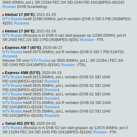
3665.00MHz, pol.L SR:15284 FEC:3/4 SID:1040 PID:1041[MPEG-4]/1042
Russian
(DVB Scrambling).
Intelsat 17 (66°E)
, 2021-01-25
NTV Russia
heeft 11580.00MHz, pol.H verlaten (DVB-S SID:3 PID:260[MPEG-
4]/261
Russian
)
Intelsat 17 (66°E)
, 2021-01-24
NTV Russia
(Russia) is in DVB-S van start gegaan op 11580.00MHz, pol.H
SR:2400 FEC:2/3 SID:3 PID:260[MPEG-4]/261
Russian
- FTA.
Express AM 7 (40°E)
, 2020-06-27
NTV Russia
heeft 3675.00MHz, pol.R verlaten (DVB-S SID:7 PID:518/701
Russian
)
Nieuwe SR voor
NTV Russia
op 3665.00MHz, pol.L: SR:15284 ( FEC:3/4
SID:1040 PID:1041[MPEG-4]/1042
Russian
- FTA).
Express AM6 (53°E)
, 2020-04-19
NTV Russia
heeft 3615.00MHz, pol.L verlaten (DVB-S2 SID:1040
PID:1041[MPEG-4]/1042
Russian
)
NTV Russia
heeft 3635.00MHz, pol.L verlaten (DVB-S2 SID:1040
PID:1041[MPEG-4]/1042
Russian
)
NTV Russia
heeft 3665.00MHz, pol.L verlaten (DVB-S2 SID:1040
PID:1041[MPEG-4]/1042
Russian
)
NTV Russia
heeft 3715.00MHz, pol.R verlaten (DVB-S2 SID:1040
PID:1041[MPEG-4]/1042
Russian
)
NTV Russia
heeft 3735.00MHz, pol.L verlaten (DVB-S2 SID:1040
PID:1041[MPEG-4]/1042
Russian
)
Yamal 402 (55°E)
, 2020-04-02
NTV Russia
(Russia) is in DVB-S2 van start gegaan op 12674.00MHz, pol.V
SR:15284 FEC:3/4 SID:1040 PID:1041[MPEG-4]/1042
Russian
- FTA.