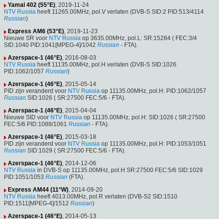
Yamal 402 (55°E)
, 2019-11-24
NTV Russia
heeft 11265.00MHz, pol.V verlaten (DVB-S SID:2 PID:513/4114
Russian
)
Express AM6 (53°E)
, 2019-11-23
Nieuwe SR voor
NTV Russia
op 3635.00MHz, pol.L: SR:15284 ( FEC:3/4
SID:1040 PID:1041[MPEG-4]/1042
Russian
- FTA).
Azerspace-1 (46°E)
, 2016-08-03
NTV Russia
heeft 11135.00MHz, pol.H verlaten (DVB-S SID:1026
PID:1062/1057
Russian
)
Azerspace-1 (46°E)
, 2015-05-14
PID zijn veranderd voor
NTV Russia
op 11135.00MHz, pol.H: PID:1062/1057
Russian
SID:1026 ( SR:27500 FEC:5/6 - FTA).
Azerspace-1 (46°E)
, 2015-04-04
Nieuwe SID voor
NTV Russia
op 11135.00MHz, pol.H: SID:1026 ( SR:27500
FEC:5/6 PID:1088/1061
Russian
- FTA).
Azerspace-1 (46°E)
, 2015-03-18
PID zijn veranderd voor
NTV Russia
op 11135.00MHz, pol.H: PID:1053/1051
Russian
SID:1029 ( SR:27500 FEC:5/6 - FTA).
Azerspace-1 (46°E)
, 2014-12-06
NTV Russia
in DVB-S op 11135.00MHz, pol.H SR:27500 FEC:5/6 SID:1029
PID:1051/1053
Russian
(FTA).
Express AM44 (11°W)
, 2014-09-20
NTV Russia
heeft 4013.00MHz, pol.R verlaten (DVB-S2 SID:1510
PID:1511[MPEG-4]/1512
Russian
)
Azerspace-1 (46°E)
, 2014-05-13