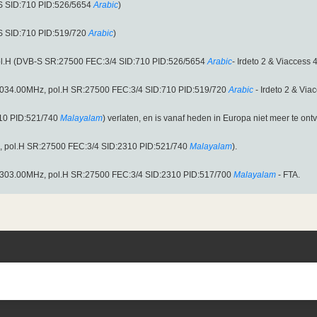
S SID:710 PID:526/5654
Arabic
)
S SID:710 PID:519/720
Arabic
)
ol.H (DVB-S SR:27500 FEC:3/4 SID:710 PID:526/5654
Arabic
- Irdeto 2 & Viaccess 4
 12034.00MHz, pol.H SR:27500 FEC:3/4 SID:710 PID:519/720
Arabic
- Irdeto 2 & Viac
10 PID:521/740
Malayalam
) verlaten, en is vanaf heden in Europa niet meer te ontv
z, pol.H SR:27500 FEC:3/4 SID:2310 PID:521/740
Malayalam
).
 12303.00MHz, pol.H SR:27500 FEC:3/4 SID:2310 PID:517/700
Malayalam
- FTA.