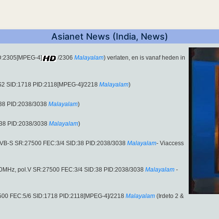
Asianet News (India, News)
ID:2305[MPEG-4]
/2306
Malayalam
) verlaten, en is vanaf heden in
-S2 SID:1718 PID:2118[MPEG-4]/2218
Malayalam
)
:38 PID:2038/3038
Malayalam
)
:38 PID:2038/3038
Malayalam
)
DVB-S SR:27500 FEC:3/4 SID:38 PID:2038/3038
Malayalam
- Viaccess
.00MHz, pol.V SR:27500 FEC:3/4 SID:38 PID:2038/3038
Malayalam
-
500 FEC:5/6 SID:1718 PID:2118[MPEG-4]/2218
Malayalam
(Irdeto 2 &