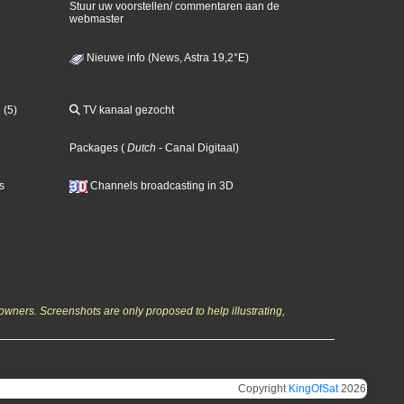
Stuur uw voorstellen/ commentaren aan de
webmaster
Nieuwe info (News, Astra 19,2°E)
 (5)
TV kanaal gezocht
Packages
(
Dutch
- Canal Digitaal
)
s
Channels broadcasting in 3D
owners. Screenshots are only proposed to help illustrating,
Copyright
KingOfSat
2026