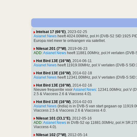
Intelsat 17 (66°E)
, 2023-02-25
Asianet News
heeft 4024.00MHz, pol.H (DVB-S2 SID:1925 P
Europa niet meer te ontvangen via satelliet.
Nilesat 201 (7°W)
, 2019-06-23
ADD
:
Asianet News
heeft 11881.00MHz, pol.H verlaten (DVB
Hot Bird 13E (16°W)
, 2014-06-11
Asianet News
heeft 11919.00MHz, pol.V verlaten (DVB-S SID
Hot Bird 13E (16°W)
, 2014-02-18
Asianet News
heeft 12341.00MHz, pol.V verlaten (DVB-S SID
Hot Bird 13E (16°W)
, 2014-02-16
Nieuwe frequentie voor
Asianet News
: 12341.00MHz, pol.V (
2.5 & Viaccess 2.6 & Viaccess 4.0).
Hot Bird 13E (16°W)
, 2014-02-03
Asianet News
(India) is in DVB-S van start gegaan op 11919
Viaccess 2.5 & Viaccess 2.6 & Viaccess 4.0.
Nilesat 101 (33.1°E)
, 2012-05-16
ADD
:
Asianet News
in DVB-S2 op 11881.00MHz, pol.H SR:27
Viaccess 4.0).
Nilesat 102 (7°W)
, 2012-05-14