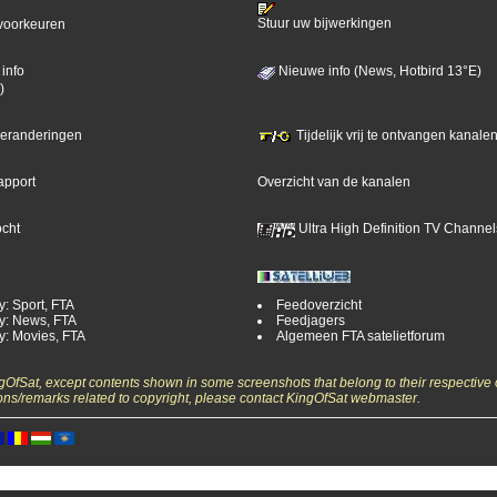
Stuur uw bijwerkingen
voorkeuren
info
Nieuwe info (News, Hotbird 13°E)
)
 veranderingen
Tijdelijk vrij te ontvangen kanalen
apport
Overzicht van de kanalen
ocht
Ultra High Definition TV Channel
y: Sport, FTA
Feedoverzicht
y: News, FTA
Feedjagers
y: Movies, FTA
Algemeen FTA satelietforum
ngOfSat, except contents shown in some screenshots that belong to their respective 
ons/remarks related to copyright, please contact KingOfSat webmaster.