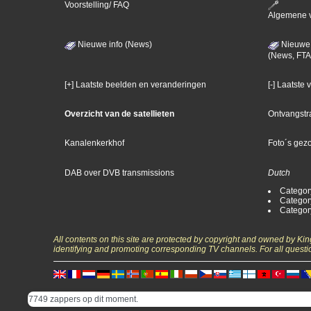
Voorstelling/ FAQ
Algemene 
Nieuwe info (News)
Nieuwe 
(News, FTA
[+] Laatste beelden en veranderingen
[-] Laatste
Overzicht van de satellieten
Ontvangstr
Kanalenkerkhof
Foto´s gez
DAB over DVB transmissions
Dutch
Categor
Categor
Categor
All contents on this site are protected by copyright and owned by Ki
identifying and promoting corresponding TV channels. For all questi
7749 zappers op dit moment.