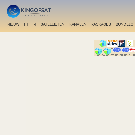
NIEUW
[+]
[-]
SATELLIETEN
KANALEN
PACKAGES
BUNDELS