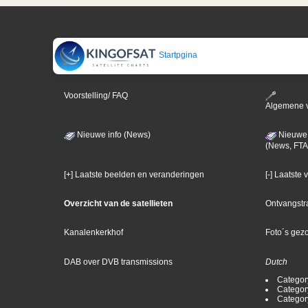
Startpgina
Voorstelling/ FAQ
Algemene 
Nieuwe info (News)
Nieuwe 
(News, FTA
[+] Laatste beelden en veranderingen
[-] Laatste
Overzicht van de satellieten
Ontvangstr
Kanalenkerkhof
Foto´s gez
DAB over DVB transmissions
Dutch
Categor
Categor
Categor