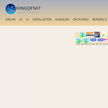
NIEUW
[+]
[-]
SATELLIETEN
KANALEN
PACKAGES
BUNDELS