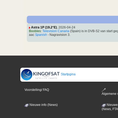
Astra 1P (19.2°E)
, 2026-04-24
Boobles
:
Television Canaria
(Spain) is in DVB-S2 van start 
aac
Spanish
- Nagravision 3.
Startpgina
Voorstelling/ FAQ
Algemene 
Nieuwe info (News)
Nieuwe 
(News, FTA