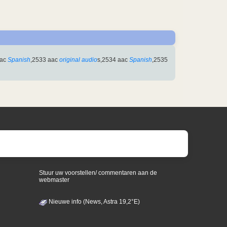
aac
Spanish
,2533 aac
original audio
s,2534 aac
Spanish
,2535
Stuur uw voorstellen/ commentaren aan de
webmaster
Nieuwe info (News, Astra 19,2°E)