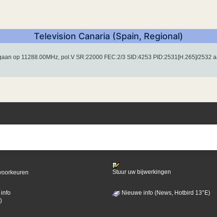
Television Canaria (Spain, Regional)
gegaan op 11288.00MHz, pol.V SR:22000 FEC:2/3 SID:4253 PID:2531[H.265]/2532 
Stuur uw bijwerkingen
voorkeuren
info
Nieuwe info (News, Hotbird 13°E)
)