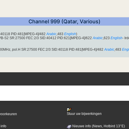
Channel 999 (Qatar, Various)
D:40118 PID:481[MPEG-4]/482
Arabic
,483
English
)
DVB-S2 SR:27500 FEC:2/3 SID:40412 PID:621[MPEG-4]/622
Arabic
,623
English
- Ir
0.00MHz, pol.H SR:27500 FEC:2/3 SID:40118 PID:481[MPEG-4]/482
Arabic
,483
Engl
Stuur uw bijwerkingen
voorkeuren
info
Nieuwe info (News, Hotbird 13°E)