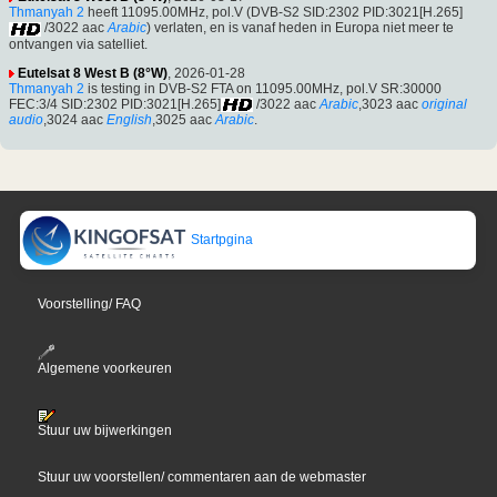
Thmanyah 2
heeft 11095.00MHz, pol.V (DVB-S2 SID:2302 PID:3021[H.265]
/3022 aac
Arabic
) verlaten, en is vanaf heden in Europa niet meer te
ontvangen via satelliet.
Eutelsat 8 West B (8°W)
, 2026-01-28
Thmanyah 2
is testing in DVB-S2 FTA on 11095.00MHz, pol.V SR:30000
FEC:3/4 SID:2302 PID:3021[H.265]
/3022 aac
Arabic
,3023 aac
original
audio
,3024 aac
English
,3025 aac
Arabic
.
Startpgina
Voorstelling/ FAQ
Algemene voorkeuren
Stuur uw bijwerkingen
Stuur uw voorstellen/ commentaren aan de webmaster