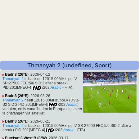
Thmanyah 2 (undefined, Sport)
Badr 8 (26°E)
, 2026-04-12
Thmanyah 2
is back on 12015.00MHz, pol.V
SR:27500 FEC:5/6 SID:2 after a break (
PID:201[MPEG-4]
/202
Arabic
- FTA).
Badr 8 (26°E)
, 2026-03-26
Thmanyah 2
heeft 12015.00MHz, pol.V (DVB-
S2 SID:2 PID:201[MPEG-4]
/202
Arabic
)
verlaten, en is vanaf heden in Europa niet meer
te ontvangen via satelliet.
Badr 8 (26°E)
, 2026-03-21
Thmanyah 2
is back on 12015.00MHz, pol.V SR:27500 FEC:5/6 SID:2 after a
break ( PID:201[MPEG-4]
/202
Arabic
- FTA).
Eutelsat 8 West B (8°W)
, 2026-03-17