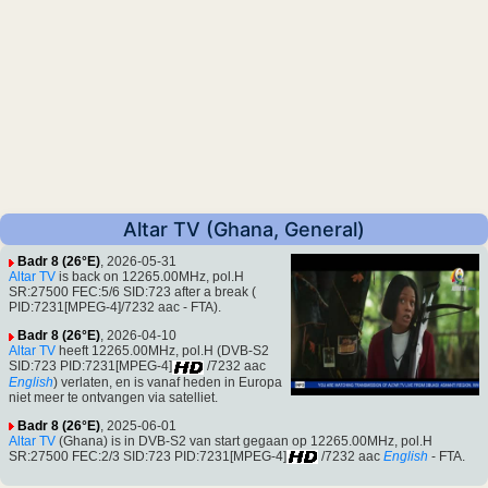
Altar TV (Ghana, General)
Badr 8 (26°E)
, 2026-05-31
Altar TV
is back on 12265.00MHz, pol.H
SR:27500 FEC:5/6 SID:723 after a break (
PID:7231[MPEG-4]/7232 aac - FTA).
Badr 8 (26°E)
, 2026-04-10
Altar TV
heeft 12265.00MHz, pol.H (DVB-S2
SID:723 PID:7231[MPEG-4]
/7232 aac
English
) verlaten, en is vanaf heden in Europa
niet meer te ontvangen via satelliet.
Badr 8 (26°E)
, 2025-06-01
Altar TV
(Ghana) is in DVB-S2 van start gegaan op 12265.00MHz, pol.H
SR:27500 FEC:2/3 SID:723 PID:7231[MPEG-4]
/7232 aac
English
- FTA.