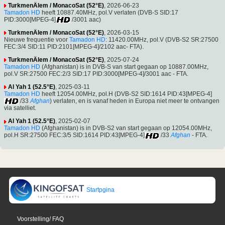
TurkmenÄlem / MonacoSat (52°E)
, 2026-06-23
Tamadon HD
heeft 10887.40MHz, pol.V verlaten (DVB-S SID:17
PID:3000[MPEG-4]
/3001 aac)
TurkmenÄlem / MonacoSat (52°E)
, 2026-03-15
Nieuwe frequentie voor
Tamadon HD
: 11420.00MHz, pol.V (DVB-S2 SR:27500
FEC:3/4 SID:11 PID:2101[MPEG-4]/2102 aac- FTA).
TurkmenÄlem / MonacoSat (52°E)
, 2025-07-24
Tamadon HD
(Afghanistan) is in DVB-S van start gegaan op 10887.00MHz,
pol.V SR:27500 FEC:2/3 SID:17 PID:3000[MPEG-4]/3001 aac - FTA.
Al Yah 1 (52.5°E)
, 2025-03-11
Tamadon HD
heeft 12054.00MHz, pol.H (DVB-S2 SID:1614 PID:43[MPEG-4]
/33
Afghan
) verlaten, en is vanaf heden in Europa niet meer te ontvangen
via satelliet.
Al Yah 1 (52.5°E)
, 2025-02-07
Tamadon HD
(Afghanistan) is in DVB-S2 van start gegaan op 12054.00MHz,
pol.H SR:27500 FEC:3/5 SID:1614 PID:43[MPEG-4]
/33
Afghan
- FTA.
Startpgina
Voorstelling/ FAQ