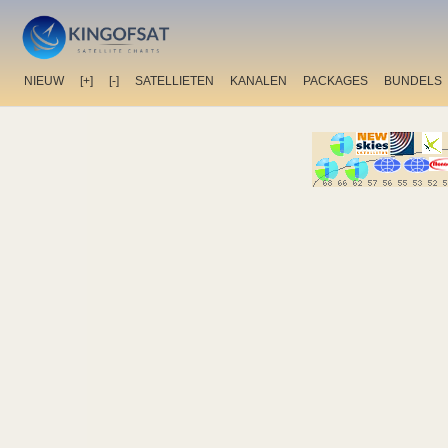
NIEUW
[+]
[-]
SATELLIETEN
KANALEN
PACKAGES
BUNDELS