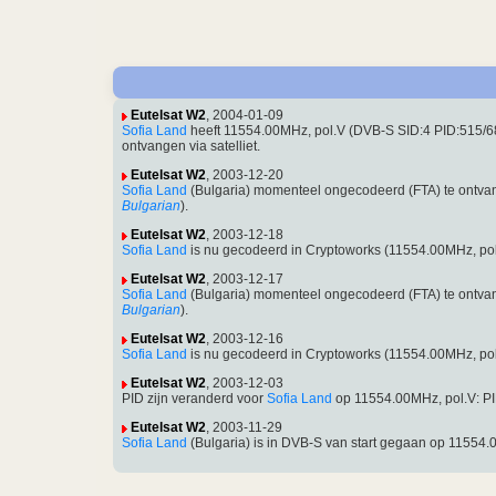
Eutelsat W2
, 2004-01-09
Sofia Land
heeft 11554.00MHz, pol.V (DVB-S SID:4 PID:515/
ontvangen via satelliet.
Eutelsat W2
, 2003-12-20
Sofia Land
(Bulgaria) momenteel ongecodeerd (FTA) te ontva
Bulgarian
).
Eutelsat W2
, 2003-12-18
Sofia Land
is nu gecodeerd in Cryptoworks (11554.00MHz, po
Eutelsat W2
, 2003-12-17
Sofia Land
(Bulgaria) momenteel ongecodeerd (FTA) te ontva
Bulgarian
).
Eutelsat W2
, 2003-12-16
Sofia Land
is nu gecodeerd in Cryptoworks (11554.00MHz, po
Eutelsat W2
, 2003-12-03
PID zijn veranderd voor
Sofia Land
op 11554.00MHz, pol.V: P
Eutelsat W2
, 2003-11-29
Sofia Land
(Bulgaria) is in DVB-S van start gegaan op 11554