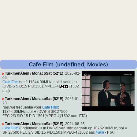
Cafe Film (undefined, Movies)
TurkmenÄlem / MonacoSat (52°E)
, 2026-02-
05
Cafe Film
heeft 11344.00MHz, pol.H verlaten
(DVB-S SID:15 PID:1501[MPEG-4]
/1502
aac)
TurkmenÄlem / MonacoSat (52°E)
, 2026-01-
29
Nieuwe frequentie voor
Cafe Film
:
11344.00MHz, pol.H (DVB-S SR:27500
FEC:2/3 SID:15 PID:1501[MPEG-4]/1502 aac- FTA).
TurkmenÄlem / MonacoSat (52°E)
, 2024-08-25
Cafe Film
(undefined) is in DVB-S van start gegaan op 10762.00MHz, pol.V
SR:27500 FEC:2/3 SID:15 PID:1501[MPEG-4]/1502 aac
Farsi
- FTA.