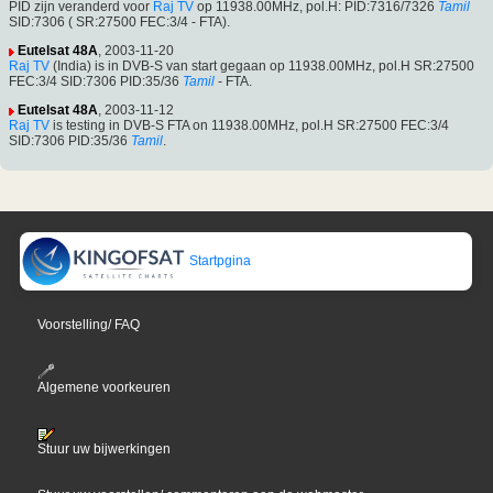
PID zijn veranderd voor
Raj TV
op 11938.00MHz, pol.H: PID:7316/7326
Tamil
SID:7306 ( SR:27500 FEC:3/4 - FTA).
Eutelsat 48A
, 2003-11-20
Raj TV
(India) is in DVB-S van start gegaan op 11938.00MHz, pol.H SR:27500
FEC:3/4 SID:7306 PID:35/36
Tamil
- FTA.
Eutelsat 48A
, 2003-11-12
Raj TV
is testing in DVB-S FTA on 11938.00MHz, pol.H SR:27500 FEC:3/4
SID:7306 PID:35/36
Tamil
.
Startpgina
Voorstelling/ FAQ
Algemene voorkeuren
Stuur uw bijwerkingen