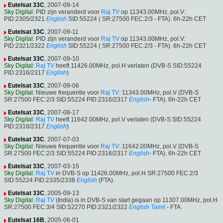
Eutelsat 33C
, 2007-09-14
Sky Digital
: PID zijn veranderd voor
Raj TV
op 11343.00MHz, pol.V:
PID:2305/2321
English
SID:55224 ( SR:27500 FEC:2/3 - FTA). 6h-22h CET
Eutelsat 33C
, 2007-09-11
Sky Digital
: PID zijn veranderd voor
Raj TV
op 11343.00MHz, pol.V:
PID:2321/2322
English
SID:55224 ( SR:27500 FEC:2/3 - FTA). 6h-22h CET
Eutelsat 33C
, 2007-09-10
Sky Digital
:
Raj TV
heeft 11426.00MHz, pol.H verlaten (DVB-S SID:55224
PID:2316/2317
English
)
Eutelsat 33C
, 2007-09-06
Sky Digital
: Nieuwe frequentie voor
Raj TV
: 11343.00MHz, pol.V (DVB-S
SR:27500 FEC:2/3 SID:55224 PID:2316/2317
English
- FTA). 6h-22h CET
Eutelsat 33C
, 2007-08-17
Sky Digital
:
Raj TV
heeft 11642.00MHz, pol.V verlaten (DVB-S SID:55224
PID:2316/2317
English
)
Eutelsat 33C
, 2007-07-03
Sky Digital
: Nieuwe frequentie voor
Raj TV
: 11642.00MHz, pol.V (DVB-S
SR:27500 FEC:2/3 SID:55224 PID:2316/2317
English
- FTA). 6h-22h CET
Eutelsat 33C
, 2007-03-15
Sky Digital
:
Raj TV
in DVB-S op 11426.00MHz, pol.H SR:27500 FEC:2/3
SID:55224 PID:2335/2338
English
(FTA).
Eutelsat 33C
, 2005-09-13
Sky Digital
:
Raj TV
(India) is in DVB-S van start gegaan op 11307.00MHz, pol.H
SR:27500 FEC:3/4 SID:52270 PID:2321/2322
English
Tamil
- FTA.
Eutelsat 16B
, 2005-06-01