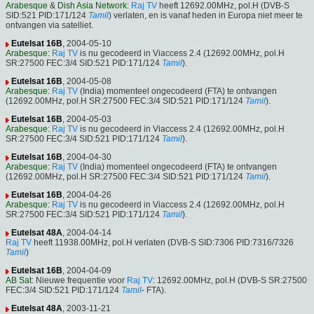
Arabesque
&
Dish Asia Network
:
Raj TV
heeft 12692.00MHz, pol.H (DVB-S
SID:521 PID:171/124
Tamil
) verlaten, en is vanaf heden in Europa niet meer te
ontvangen via satelliet.
Eutelsat 16B
, 2004-05-10
Arabesque
:
Raj TV
is nu gecodeerd in Viaccess 2.4 (12692.00MHz, pol.H
SR:27500 FEC:3/4 SID:521 PID:171/124
Tamil
).
Eutelsat 16B
, 2004-05-08
Arabesque
:
Raj TV
(India) momenteel ongecodeerd (FTA) te ontvangen
(12692.00MHz, pol.H SR:27500 FEC:3/4 SID:521 PID:171/124
Tamil
).
Eutelsat 16B
, 2004-05-03
Arabesque
:
Raj TV
is nu gecodeerd in Viaccess 2.4 (12692.00MHz, pol.H
SR:27500 FEC:3/4 SID:521 PID:171/124
Tamil
).
Eutelsat 16B
, 2004-04-30
Arabesque
:
Raj TV
(India) momenteel ongecodeerd (FTA) te ontvangen
(12692.00MHz, pol.H SR:27500 FEC:3/4 SID:521 PID:171/124
Tamil
).
Eutelsat 16B
, 2004-04-26
Arabesque
:
Raj TV
is nu gecodeerd in Viaccess 2.4 (12692.00MHz, pol.H
SR:27500 FEC:3/4 SID:521 PID:171/124
Tamil
).
Eutelsat 48A
, 2004-04-14
Raj TV
heeft 11938.00MHz, pol.H verlaten (DVB-S SID:7306 PID:7316/7326
Tamil
)
Eutelsat 16B
, 2004-04-09
AB Sat
: Nieuwe frequentie voor
Raj TV
: 12692.00MHz, pol.H (DVB-S SR:27500
FEC:3/4 SID:521 PID:171/124
Tamil
- FTA).
Eutelsat 48A
, 2003-11-21