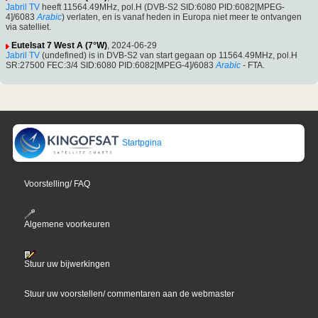
Jabril TV
heeft 11564.49MHz, pol.H (DVB-S2 SID:6080 PID:6082[MPEG-
4]/6083
Arabic
) verlaten, en is vanaf heden in Europa niet meer te ontvangen
via satelliet.
Eutelsat 7 West A (7°W)
, 2024-06-29
Jabril TV
(undefined) is in DVB-S2 van start gegaan op 11564.49MHz, pol.H
SR:27500 FEC:3/4 SID:6080 PID:6082[MPEG-4]/6083
Arabic
- FTA.
Startpgina
Voorstelling/ FAQ
Algemene voorkeuren
Stuur uw bijwerkingen
Stuur uw voorstellen/ commentaren aan de webmaster