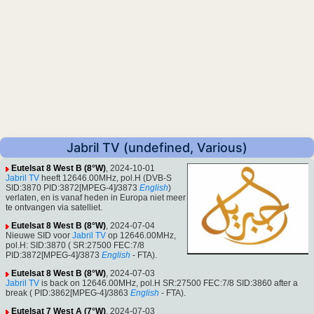
Jabril TV (undefined, Various)
Eutelsat 8 West B (8°W)
, 2024-10-01
Jabril TV
heeft 12646.00MHz, pol.H (DVB-S
SID:3870 PID:3872[MPEG-4]/3873
English
)
verlaten, en is vanaf heden in Europa niet meer
te ontvangen via satelliet.
Eutelsat 8 West B (8°W)
, 2024-07-04
Nieuwe SID voor
Jabril TV
op 12646.00MHz,
pol.H: SID:3870 ( SR:27500 FEC:7/8
PID:3872[MPEG-4]/3873
English
- FTA).
Eutelsat 8 West B (8°W)
, 2024-07-03
Jabril TV
is back on 12646.00MHz, pol.H SR:27500 FEC:7/8 SID:3860 after a
break ( PID:3862[MPEG-4]/3863
English
- FTA).
Eutelsat 7 West A (7°W)
, 2024-07-03