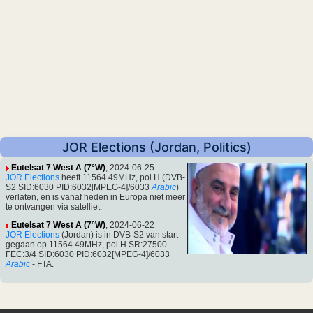
JOR Elections (Jordan, Politics)
Eutelsat 7 West A (7°W)
, 2024-06-25
JOR Elections
heeft 11564.49MHz, pol.H (DVB-
S2 SID:6030 PID:6032[MPEG-4]/6033
Arabic
)
verlaten, en is vanaf heden in Europa niet meer
te ontvangen via satelliet.
Eutelsat 7 West A (7°W)
, 2024-06-22
JOR Elections
(Jordan) is in DVB-S2 van start
gegaan op 11564.49MHz, pol.H SR:27500
FEC:3/4 SID:6030 PID:6032[MPEG-4]/6033
Arabic
- FTA.