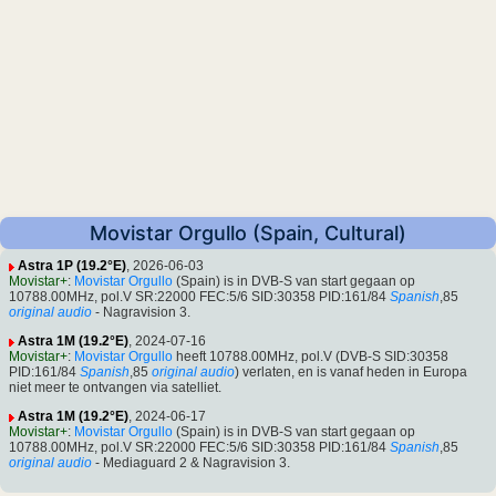
Movistar Orgullo (Spain, Cultural)
Astra 1P (19.2°E)
, 2026-06-03
Movistar+
:
Movistar Orgullo
(Spain) is in DVB-S van start gegaan op
10788.00MHz, pol.V SR:22000 FEC:5/6 SID:30358 PID:161/84
Spanish
,85
original audio
- Nagravision 3.
Astra 1M (19.2°E)
, 2024-07-16
Movistar+
:
Movistar Orgullo
heeft 10788.00MHz, pol.V (DVB-S SID:30358
PID:161/84
Spanish
,85
original audio
) verlaten, en is vanaf heden in Europa
niet meer te ontvangen via satelliet.
Astra 1M (19.2°E)
, 2024-06-17
Movistar+
:
Movistar Orgullo
(Spain) is in DVB-S van start gegaan op
10788.00MHz, pol.V SR:22000 FEC:5/6 SID:30358 PID:161/84
Spanish
,85
original audio
- Mediaguard 2 & Nagravision 3.