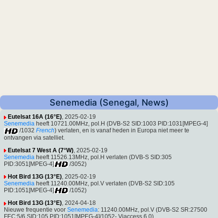
Senemedia (Senegal, News)
Eutelsat 16A (16°E)
, 2025-02-19
Senemedia
heeft 10721.00MHz, pol.H (DVB-S2 SID:1003 PID:1031[MPEG-4]
/1032
French
) verlaten, en is vanaf heden in Europa niet meer te
ontvangen via satelliet.
Eutelsat 7 West A (7°W)
, 2025-02-19
Senemedia
heeft 11526.13MHz, pol.H verlaten (DVB-S SID:305
PID:3051[MPEG-4]
/3052)
Hot Bird 13G (13°E)
, 2025-02-19
Senemedia
heeft 11240.00MHz, pol.V verlaten (DVB-S2 SID:105
PID:1051[MPEG-4]
/1052)
Hot Bird 13G (13°E)
, 2024-04-18
Nieuwe frequentie voor
Senemedia
: 11240.00MHz, pol.V (DVB-S2 SR:27500
FEC:5/6 SID:105 PID:1051[MPEG-4]/1052- Viaccess 6.0).