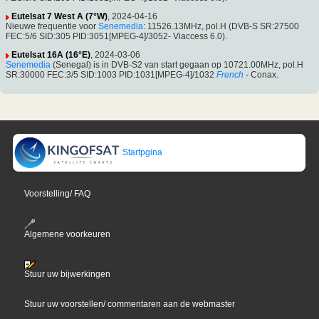
Eutelsat 7 West A (7°W)
, 2024-04-16
Nieuwe frequentie voor
Senemedia
: 11526.13MHz, pol.H (DVB-S SR:27500
FEC:5/6 SID:305 PID:3051[MPEG-4]/3052- Viaccess 6.0).
Eutelsat 16A (16°E)
, 2024-03-06
Senemedia
(Senegal) is in DVB-S2 van start gegaan op 10721.00MHz, pol.H
SR:30000 FEC:3/5 SID:1003 PID:1031[MPEG-4]/1032
French
- Conax.
Startpgina
Voorstelling/ FAQ
Algemene voorkeuren
Stuur uw bijwerkingen
Stuur uw voorstellen/ commentaren aan de webmaster