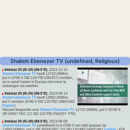
Shalom Ebenezer TV (undefined, Religious)
Intelsat 20 (IS-20) (68.5°E)
, 2023-12-10
Shalom Ebenezer TV
heeft 12722.00MHz,
pol.V (DVB-S SID:120 PID:256/257) verlaten,
en is vanaf heden in Europa niet meer te
ontvangen via satelliet.
Intelsat 20 (IS-20) (68.5°E)
, 2023-09-14
Shalom Ebenezer TV
heeft 12682.00MHz,
pol.V verlaten (DVB-S SID:120 PID:1480/1481
English
)
Nieuwe frequentie voor
Shalom Ebenezer TV
: 12722.00MHz, pol.V (DVB-S
SR:26657 FEC:1/2 SID:120 PID:256/257- FTA).
Intelsat 20 (IS-20) (68.5°E)
, 2023-08-08
Shalom Ebenezer TV
(undefined) is in DVB-S van start gegaan op
12682.00MHz, pol.V SR:30000 FEC:2/3 SID:120 PID:1480/1481
English
- FTA.