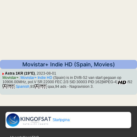
Movistar+ Indie HD (Spain, Movies)
Astra 1KR (19°E)
, 2023-08-01
Movistar+
:
Movistar+ Indie HD
(Spain) is in DVB-S2 van start gegaan op
10906.00MHz, pol.V SR:22000 FEC:2/3 SID:30003 PID:162[MPEG-4]
/92
Spanish
,93
qaa,94 ads - Nagravision 3.
Startpgina