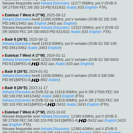
Nieuwe frequentie voor
Asharq Discovery
: 11277.00MHz, pol.V (DVB-S
SR:27500 FEC:5/6 SID:19 PID:631/632
Arabic
,633
English
- FTA).
Eutelsat 7 West A (7°W)
, 2025-08-12
Asharq Discovery
heeft 12360.42MHz, pol.V verlaten (DVB-S2 SID:106
PID:3461/3462 aac
English
,3463 aac
English
)
Nieuwe frequentie voor
Asharq Discovery
: 12322.00MHz, pol.V (DVB-S2
SR:30000 FEC:3/4 SID:6603 PID:631/632
Arabic
,633
English
- FTA).
Badr 8 (26°E)
, 2025-08-11
Asharq Discovery
heeft 11919.00MHz, pol.H verlaten (DVB-S2 SID:106
PID:3461/3462
Arabic
,3463
English
)
Eutelsat 7 West A (7°W)
, 2024-01-11
Asharq Discovery
heeft 12322.00MHz, pol.V verlaten (DVB-S2 SID:6603
PID:631[MPEG-4]
/632 aac
Arabic
,633 aac
English
)
Badr 8 (26°E)
, 2024-01-01
Asharq Discovery
heeft 11938.00MHz, pol.V verlaten (DVB-S SID:596
PID:891[MPEG-4]
/892
Arabic
)
Badr 8 (26°E)
, 2023-11-17
Asharq Discovery
in DVB-S2 op 11919.00MHz, pol.H SR:27500 FEC:3/4
SID:106 PID:3461/3462
Arabic
,3463
English
(FTA).
Asharq Discovery
in DVB-S2 op 11919.00MHz, pol.H SR:27500 FEC:3/4
SID:103 PID:3431[MPEG-4]
/3432
Arabic
,3433
English
(FTA).
Eutelsat 7 West A (7°W)
, 2023-10-02
Nieuwe frequentie voor
Asharq Discovery
: 12360.42MHz, pol.V (DVB-S
SR:27500 FEC:5/6 SID:103 PID:3431[MPEG-4]
/3432 aac
English
,3433
aac
English
- FTA).
Nieuwe frequentie voor
Asharq Discovery
: 12360.42MHz, pol.V (DVB-S