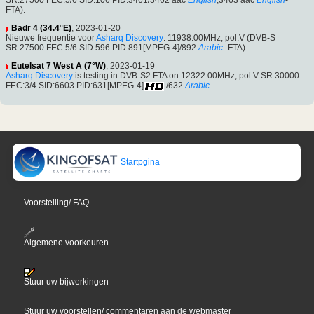
SR:27500 FEC:5/6 SID:106 PID:3461/3462 aac
English
,3463 aac
English
-
FTA).
Badr 4 (34.4°E)
, 2023-01-20
Nieuwe frequentie voor
Asharq Discovery
: 11938.00MHz, pol.V (DVB-S
SR:27500 FEC:5/6 SID:596 PID:891[MPEG-4]/892
Arabic
- FTA).
Eutelsat 7 West A (7°W)
, 2023-01-19
Asharq Discovery
is testing in DVB-S2 FTA on 12322.00MHz, pol.V SR:30000
FEC:3/4 SID:6603 PID:631[MPEG-4]
/632
Arabic
.
Startpgina
Voorstelling/ FAQ
Algemene voorkeuren
Stuur uw bijwerkingen
Stuur uw voorstellen/ commentaren aan de webmaster