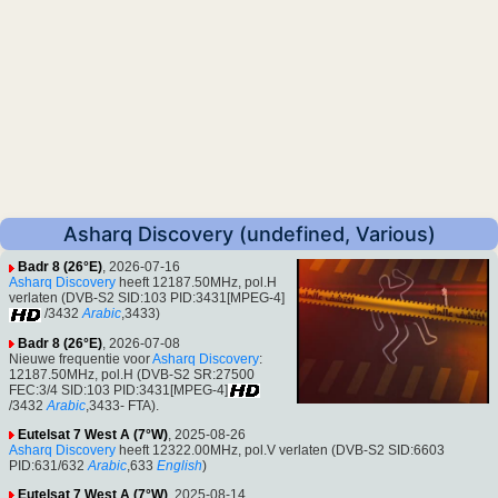
Asharq Discovery (undefined, Various)
Badr 8 (26°E)
, 2026-07-16
Asharq Discovery
heeft 12187.50MHz, pol.H
verlaten (DVB-S2 SID:103 PID:3431[MPEG-4]
/3432
Arabic
,3433)
Badr 8 (26°E)
, 2026-07-08
Nieuwe frequentie voor
Asharq Discovery
:
12187.50MHz, pol.H (DVB-S2 SR:27500
FEC:3/4 SID:103 PID:3431[MPEG-4]
/3432
Arabic
,3433- FTA).
Eutelsat 7 West A (7°W)
, 2025-08-26
Asharq Discovery
heeft 12322.00MHz, pol.V verlaten (DVB-S2 SID:6603
PID:631/632
Arabic
,633
English
)
Eutelsat 7 West A (7°W)
, 2025-08-14