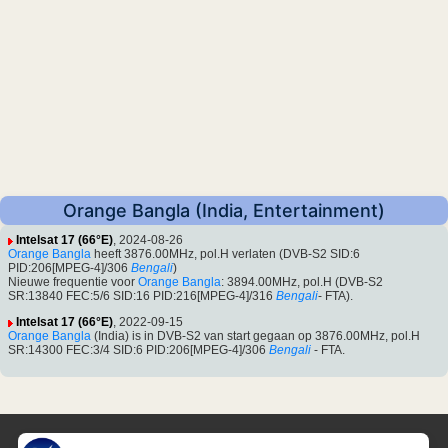
Orange Bangla (India, Entertainment)
Intelsat 17 (66°E)
, 2024-08-26
Orange Bangla
heeft 3876.00MHz, pol.H verlaten (DVB-S2 SID:6
PID:206[MPEG-4]/306
Bengali
)
Nieuwe frequentie voor
Orange Bangla
: 3894.00MHz, pol.H (DVB-S2
SR:13840 FEC:5/6 SID:16 PID:216[MPEG-4]/316
Bengali
- FTA).
Intelsat 17 (66°E)
, 2022-09-15
Orange Bangla
(India) is in DVB-S2 van start gegaan op 3876.00MHz, pol.H
SR:14300 FEC:3/4 SID:6 PID:206[MPEG-4]/306
Bengali
- FTA.