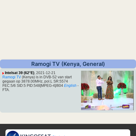
Ramogi TV (Kenya, General)
Intelsat 39 (62°E)
, 2021-12-21
Ramogi TV
(Kenya) is in DVB-S2 van start
gegaan op 3878.00MHz, pol.L SR:5574
FEC:5/6 SID:5 PID:548[MPEG-4]/804
English
-
FTA.