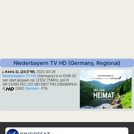
Niederbayern TV HD (Germany, Regional)
Astra 1L (24.5°W)
, 2021-03-26
Niederbayern TV HD
(Germany) is in DVB-S2
van start gegaan op 11552.75MHz, pol.H
SR:22000 FEC:2/3 SID:5807 PID:1080[MPEG-
4]
/1082
German
- FTA.