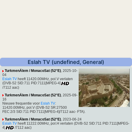
Eslah TV (undefined, General)
TurkmenÄlem / MonacoSat (52°E)
, 2025-10-
04
Eslah TV
heeft 11420.00MHz, pol.V verlaten
(DVB-S2 SID:711 PID:7111[MPEG-4]
/7112 aac)
TurkmenÄlem / MonacoSat (52°E)
, 2025-09-
16
Nieuwe frequentie voor
Eslah TV
:
11420.00MHz, pol.V (DVB-S2 SR:27500
FEC:2/3 SID:711 PID:7111[MPEG-4]/7112 aac- FTA).
TurkmenÄlem / MonacoSat (52°E)
, 2023-06-24
Eslah TV
heeft 11222.00MHz, pol.H verlaten (DVB-S2 SID:711 PID:7111[MPEG-
4]
/7112 aac)