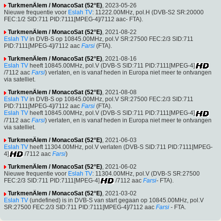
TurkmenÄlem / MonacoSat (52°E)
, 2023-05-26
Nieuwe frequentie voor
Eslah TV
: 11222.00MHz, pol.H (DVB-S2 SR:20000
FEC:1/2 SID:711 PID:7111[MPEG-4]/7112 aac- FTA).
TurkmenÄlem / MonacoSat (52°E)
, 2021-08-22
Eslah TV
in DVB-S op 10845.00MHz, pol.V SR:27500 FEC:2/3 SID:711
PID:7111[MPEG-4]/7112 aac
Farsi
(FTA).
TurkmenÄlem / MonacoSat (52°E)
, 2021-08-16
Eslah TV
heeft 10845.00MHz, pol.V (DVB-S SID:711 PID:7111[MPEG-4]
/7112 aac
Farsi
) verlaten, en is vanaf heden in Europa niet meer te ontvangen
via satelliet.
TurkmenÄlem / MonacoSat (52°E)
, 2021-08-08
Eslah TV
in DVB-S op 10845.00MHz, pol.V SR:27500 FEC:2/3 SID:711
PID:7111[MPEG-4]/7112 aac
Farsi
(FTA).
Eslah TV
heeft 10845.00MHz, pol.V (DVB-S SID:711 PID:7111[MPEG-4]
/7112 aac
Farsi
) verlaten, en is vanaf heden in Europa niet meer te ontvangen
via satelliet.
TurkmenÄlem / MonacoSat (52°E)
, 2021-06-03
Eslah TV
heeft 11304.00MHz, pol.V verlaten (DVB-S SID:711 PID:7111[MPEG-
4]
/7112 aac
Farsi
)
TurkmenÄlem / MonacoSat (52°E)
, 2021-06-02
Nieuwe frequentie voor
Eslah TV
: 11304.00MHz, pol.V (DVB-S SR:27500
FEC:2/3 SID:711 PID:7111[MPEG-4]
/7112 aac
Farsi
- FTA).
TurkmenÄlem / MonacoSat (52°E)
, 2021-03-02
Eslah TV
(undefined) is in DVB-S van start gegaan op 10845.00MHz, pol.V
SR:27500 FEC:2/3 SID:711 PID:7111[MPEG-4]/7112 aac
Farsi
- FTA.