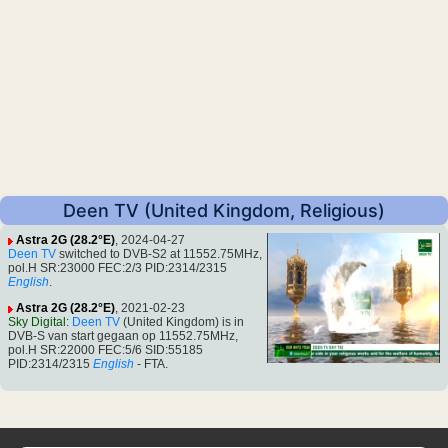
Deen TV (United Kingdom, Religious)
Astra 2G (28.2°E)
, 2024-04-27
Deen TV
switched to DVB-S2 at 11552.75MHz,
pol.H SR:23000 FEC:2/3 PID:2314/2315
English
.
Astra 2G (28.2°E)
, 2021-02-23
Sky Digital
:
Deen TV
(United Kingdom) is in
DVB-S van start gegaan op 11552.75MHz,
pol.H SR:22000 FEC:5/6 SID:55185
PID:2314/2315
English
- FTA.