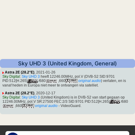
Sky UHD 3 (United Kingdom, General)
Astra 2E (28.2°E)
, 2021-01-26
Sky Digital
:
Sky UHD 3
heeft 12246.00MHz, pol.V (DVB-S2 SID:9701
PID:512[H.265]
/680
,660
original audio
) verlaten, en is
vanaf heden in Europa niet meer te ontvangen via satelliet.
Astra 2E (28.2°E)
, 2020-12-17
Sky Digital
:
Sky UHD 3
(United Kingdom) is in DVB-S2 van start gegaan op
12246.00MHz, pol.V SR:27500 FEC:2/3 SID:9701 PID:512[H.265]
/680
,660
original audio
- VideoGuard.