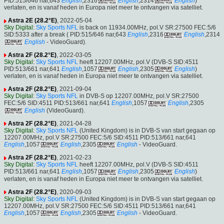
PID:515/646 nar,643
English
,2316
English
,2314
English
)
verlaten, en is vanaf heden in Europa niet meer te ontvangen via satelliet.
Astra 2E (28.2°E)
, 2022-05-04
Sky Digital
:
Sky Sports NFL
is back on 11934.00MHz, pol.V SR:27500 FEC:5/6
SID:5333 after a break ( PID:515/646 nar,643
English
,2316
English
,2314
English
- VideoGuard).
Astra 2F (28.2°E)
, 2022-03-05
Sky Digital
:
Sky Sports NFL
heeft 12207.00MHz, pol.V (DVB-S SID:4511
PID:513/661 nar,641
English
,1057
English
,2305
English
)
verlaten, en is vanaf heden in Europa niet meer te ontvangen via satelliet.
Astra 2F (28.2°E)
, 2021-09-04
Sky Digital
:
Sky Sports NFL
in DVB-S op 12207.00MHz, pol.V SR:27500
FEC:5/6 SID:4511 PID:513/661 nar,641
English
,1057
English
,2305
English
(VideoGuard).
Astra 2F (28.2°E)
, 2021-04-28
Sky Digital
:
Sky Sports NFL
(United Kingdom) is in DVB-S van start gegaan op
12207.00MHz, pol.V SR:27500 FEC:5/6 SID:4511 PID:513/661 nar,641
English
,1057
English
,2305
English
- VideoGuard.
Astra 2F (28.2°E)
, 2021-02-23
Sky Digital
:
Sky Sports NFL
heeft 12207.00MHz, pol.V (DVB-S SID:4511
PID:513/661 nar,641
English
,1057
English
,2305
English
)
verlaten, en is vanaf heden in Europa niet meer te ontvangen via satelliet.
Astra 2F (28.2°E)
, 2020-09-03
Sky Digital
:
Sky Sports NFL
(United Kingdom) is in DVB-S van start gegaan op
12207.00MHz, pol.V SR:27500 FEC:5/6 SID:4511 PID:513/661 nar,641
English
,1057
English
,2305
English
- VideoGuard.