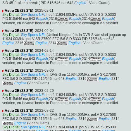
SID:4511 after a break ( PID:515/646 nar,643
English
- VideoGuard).
Astra 2E (28.2°E)
, 2025-02-11
Sky Digital
:
Sky Sports NFL
heeft 11934.00MHz, pol.V (DVB-S SID:5333
PID:515/646 nar,643
English
,2316
English
,2314
English
)
verlaten, en is vanaf heden in Europa niet meer te ontvangen via satelliet.
Astra 2E (28.2°E)
, 2024-09-04
Sky Digital
:
Sky Sports NFL
(United Kingdom) is in DVB-S van start gegaan op
11934.00MHz, pol.V SR:27500 FEC:5/6 SID:5333 PID:515/646 nar,643
English
,2316
English
,2314
English
- VideoGuard.
Astra 2E (28.2°E)
, 2024-02-14
Sky Digital
:
Sky Sports NFL
heeft 11934.00MHz, pol.V (DVB-S SID:5333
PID:515/646 nar,643
English
,2316
English
,2314
English
)
verlaten, en is vanaf heden in Europa niet meer te ontvangen via satelliet.
Astra 2E (28.2°E)
, 2023-09-06
Sky Digital
:
Sky Sports NFL
in DVB-S op 11934.00MHz, pol.V SR:27500
FEC:5/6 SID:5333 PID:515/646 nar,643
English
,2316
English
,2314
English
(VideoGuard).
Astra 2E (28.2°E)
, 2023-02-20
Sky Digital
:
Sky Sports NFL
heeft 11934.00MHz, pol.V (DVB-S SID:5333
PID:515/646 nar,643
English
,2316
English
,2314
English
)
verlaten, en is vanaf heden in Europa niet meer te ontvangen via satelliet.
Astra 2E (28.2°E)
, 2022-08-22
Sky Digital
:
Sky Sports NFL
in DVB-S op 11934.00MHz, pol.V SR:27500
FEC:5/6 SID:5333 PID:515/646 nar,643
English
,2316
English
,2314
English
(VideoGuard).
Sky Digital
:
Sky Sports NFL
heeft 11934.00MHz, pol.V (DVB-S SID:5333