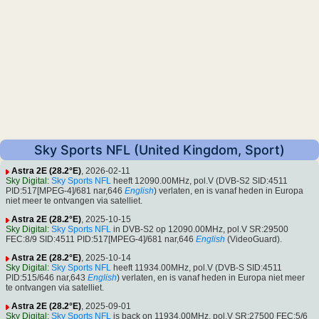
Sky Sports NFL (United Kingdom, Sport)
Astra 2E (28.2°E)
, 2026-02-11
Sky Digital
:
Sky Sports NFL
heeft 12090.00MHz, pol.V (DVB-S2 SID:4511
PID:517[MPEG-4]/681 nar,646
English
) verlaten, en is vanaf heden in Europa
niet meer te ontvangen via satelliet.
Astra 2E (28.2°E)
, 2025-10-15
Sky Digital
:
Sky Sports NFL
in DVB-S2 op 12090.00MHz, pol.V SR:29500
FEC:8/9 SID:4511 PID:517[MPEG-4]/681 nar,646
English
(VideoGuard).
Astra 2E (28.2°E)
, 2025-10-14
Sky Digital
:
Sky Sports NFL
heeft 11934.00MHz, pol.V (DVB-S SID:4511
PID:515/646 nar,643
English
) verlaten, en is vanaf heden in Europa niet meer
te ontvangen via satelliet.
Astra 2E (28.2°E)
, 2025-09-01
Sky Digital
:
Sky Sports NFL
is back on 11934.00MHz, pol.V SR:27500 FEC:5/6