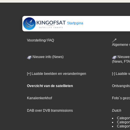
Startpgina
Voorstelling/ FAQ
Algemene 
Nieuwe info (News)
Nieuwe 
(News, FTA
[+] Laatste beelden en veranderingen
[-] Laatste
Overzicht van de satellieten
Ontvangstr
Kanalenkerkhof
Foto´s gez
DAB over DVB transmissions
Dutch
Categor
Categor
Categor