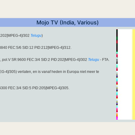
Mojo TV (India, Various)
D:202[MPEG-4]/302
Telugu
)
13840 FEC:5/6 SID:12 PID:212[MPEG-4]/312.
z, pol.V SR:9600 FEC:3/4 SID:2 PID:202[MPEG-4]/302
Telugu
- FTA.
4]/305) verlaten, en is vanaf heden in Europa niet meer te
14300 FEC:3/4 SID:5 PID:205[MPEG-4]/305.