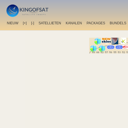
NIEUW
[+]
[-]
SATELLIETEN
KANALEN
PACKAGES
BUNDELS