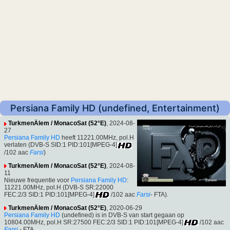
Persiana Family HD (undefined, Entertainment)
TurkmenÄlem / MonacoSat (52°E)
, 2024-08-
27
Persiana Family HD
heeft 11221.00MHz, pol.H
verlaten (DVB-S SID:1 PID:101[MPEG-4]
/102 aac
Farsi
)
TurkmenÄlem / MonacoSat (52°E)
, 2024-08-
11
Nieuwe frequentie voor
Persiana Family HD
:
11221.00MHz, pol.H (DVB-S SR:22000
FEC:2/3 SID:1 PID:101[MPEG-4]
/102 aac
Farsi
- FTA).
TurkmenÄlem / MonacoSat (52°E)
, 2020-06-29
Persiana Family HD
(undefined) is in DVB-S van start gegaan op
10804.00MHz, pol.H SR:27500 FEC:2/3 SID:1 PID:101[MPEG-4]
/102 aac
Farsi
- FTA.