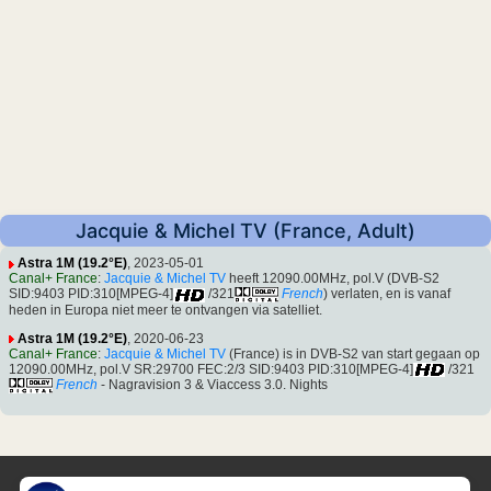
Jacquie & Michel TV (France, Adult)
Astra 1M (19.2°E)
, 2023-05-01
Canal+ France
:
Jacquie & Michel TV
heeft 12090.00MHz, pol.V (DVB-S2
SID:9403 PID:310[MPEG-4]
/321
French
) verlaten, en is vanaf
heden in Europa niet meer te ontvangen via satelliet.
Astra 1M (19.2°E)
, 2020-06-23
Canal+ France
:
Jacquie & Michel TV
(France) is in DVB-S2 van start gegaan op
12090.00MHz, pol.V SR:29700 FEC:2/3 SID:9403 PID:310[MPEG-4]
/321
French
- Nagravision 3 & Viaccess 3.0. Nights