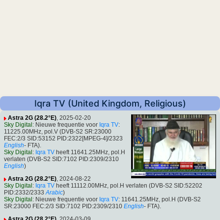
Iqra TV (United Kingdom, Religious)
Astra 2G (28.2°E)
, 2025-02-20
Sky Digital
: Nieuwe frequentie voor
Iqra TV
:
11225.00MHz, pol.V (DVB-S2 SR:23000
FEC:2/3 SID:53152 PID:2322[MPEG-4]/2323
English
- FTA).
Sky Digital
:
Iqra TV
heeft 11641.25MHz, pol.H
verlaten (DVB-S2 SID:7102 PID:2309/2310
English
)
Astra 2G (28.2°E)
, 2024-08-22
Sky Digital
:
Iqra TV
heeft 11112.00MHz, pol.H verlaten (DVB-S2 SID:52202
PID:2332/2333
Arabic
)
Sky Digital
: Nieuwe frequentie voor
Iqra TV
: 11641.25MHz, pol.H (DVB-S2
SR:23000 FEC:2/3 SID:7102 PID:2309/2310
English
- FTA).
Astra 2G (28.2°E)
, 2024-03-09