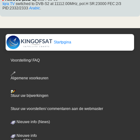
Iqra TV
switched to DVB-S2 at 11112.00MHz, pol.H SR:23000 FEC:2/3
PID:2332/2333
Arabic
.
Startpgina
Voorstelling/ FAQ
Algemene voorkeuren
Stuur uw bijwerkingen
Stuur uw voorstellen/ commentaren aan de webmaster
Nieuwe info (News)
Nieuwe info