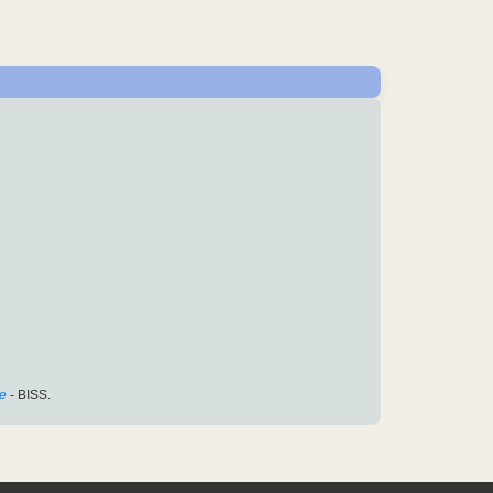
e
- BISS.