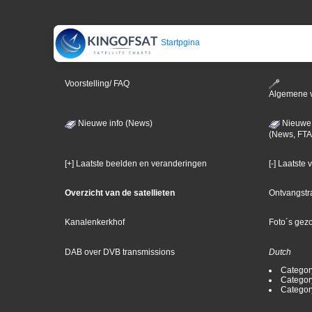
Startpgina
Voorstelling/ FAQ
Algemene 
Nieuwe info (News)
Nieuwe 
(News, FTA
[+] Laatste beelden en veranderingen
[-] Laatste
Overzicht van de satellieten
Ontvangstr
Kanalenkerkhof
Foto´s gez
DAB over DVB transmissions
Dutch
Categor
Categor
Categor