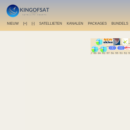
NIEUW
[+]
[-]
SATELLIETEN
KANALEN
PACKAGES
BUNDELS