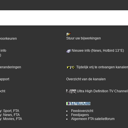
Stuur uw bijwerkingen
voorkeuren
info
Nieuwe info (News, Hotbird 13°E)
)
 veranderingen
Tijdelijk vrij te ontvangen kanalen
apport
Overzicht van de kanalen
ocht
Ultra High Definition TV Channel
y: Sport, FTA
Feedoverzicht
y: News, FTA
Feedjagers
y: Movies, FTA
Algemeen FTA satelietforum