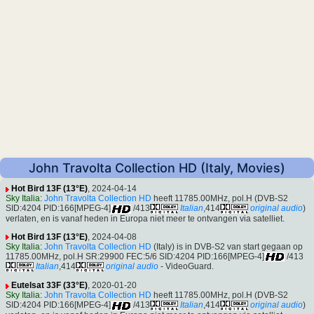
John Travolta Collection HD (Italy, Movies)
Hot Bird 13F (13°E)
, 2024-04-14
Sky Italia
:
John Travolta Collection HD
heeft 11785.00MHz, pol.H (DVB-S2
SID:4204 PID:166[MPEG-4]
/413
Italian
,414
original audio
)
verlaten, en is vanaf heden in Europa niet meer te ontvangen via satelliet.
Hot Bird 13F (13°E)
, 2024-04-08
Sky Italia
:
John Travolta Collection HD
(Italy) is in DVB-S2 van start gegaan op
11785.00MHz, pol.H SR:29900 FEC:5/6 SID:4204 PID:166[MPEG-4]
/413
Italian
,414
original audio
- VideoGuard.
Eutelsat 33F (33°E)
, 2020-01-20
Sky Italia
:
John Travolta Collection HD
heeft 11785.00MHz, pol.H (DVB-S2
SID:4204 PID:166[MPEG-4]
/413
Italian
,414
original audio
)