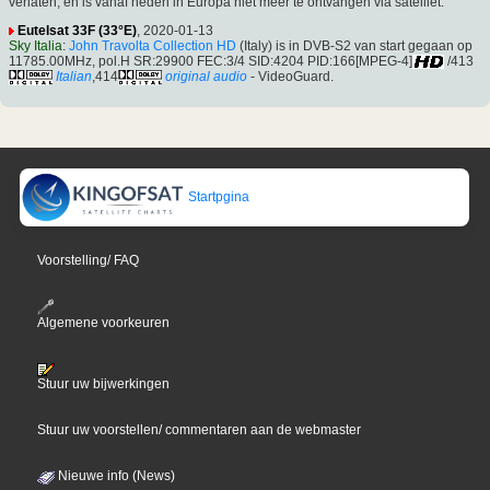
verlaten, en is vanaf heden in Europa niet meer te ontvangen via satelliet.
Eutelsat 33F (33°E)
, 2020-01-13
Sky Italia
:
John Travolta Collection HD
(Italy) is in DVB-S2 van start gegaan op
11785.00MHz, pol.H SR:29900 FEC:3/4 SID:4204 PID:166[MPEG-4]
/413
Italian
,414
original audio
- VideoGuard.
Startpgina
Voorstelling/ FAQ
Algemene voorkeuren
Stuur uw bijwerkingen
Stuur uw voorstellen/ commentaren aan de webmaster
Nieuwe info (News)