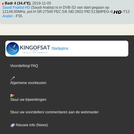
Badr 4 (34.4°E)
, 2019-11-05
Saudi Faaliat HD
(Saudi Arabia) is in DVB-S2 van start gegaan op
12149.00MHz, pol.H SR:27500 FEC:5/6 SID:2602 PID:513[MPEG-4]
/712
Arabic
- FTA.
Startpgina
Voorstelling/ FAQ
Algemene voorkeuren
Stuur uw bijwerkingen
Stuur uw voorstellen/ commentaren aan de webmaster
Nieuwe info (News)