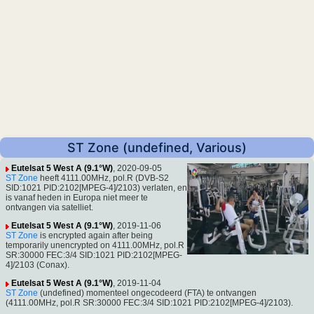
ST Zone (undefined, Various)
Eutelsat 5 West A (9.1°W)
, 2020-09-05
ST Zone
heeft 4111.00MHz, pol.R (DVB-S2
SID:1021 PID:2102[MPEG-4]/2103) verlaten, en
is vanaf heden in Europa niet meer te
ontvangen via satelliet.
Eutelsat 5 West A (9.1°W)
, 2019-11-06
ST Zone
is encrypted again after being
temporarily unencrypted on 4111.00MHz, pol.R
SR:30000 FEC:3/4 SID:1021 PID:2102[MPEG-
4]/2103 (Conax).
Eutelsat 5 West A (9.1°W)
, 2019-11-04
ST Zone
(undefined) momenteel ongecodeerd (FTA) te ontvangen
(4111.00MHz, pol.R SR:30000 FEC:3/4 SID:1021 PID:2102[MPEG-4]/2103).