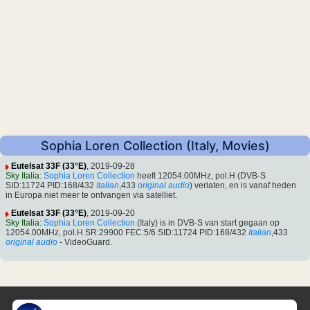
Sophia Loren Collection (Italy, Movies)
Eutelsat 33F (33°E)
, 2019-09-28
Sky Italia
:
Sophia Loren Collection
heeft 12054.00MHz, pol.H (DVB-S
SID:11724 PID:168/432
Italian
,433
original audio
) verlaten, en is vanaf heden
in Europa niet meer te ontvangen via satelliet.
Eutelsat 33F (33°E)
, 2019-09-20
Sky Italia
:
Sophia Loren Collection
(Italy) is in DVB-S van start gegaan op
12054.00MHz, pol.H SR:29900 FEC:5/6 SID:11724 PID:168/432
Italian
,433
original audio
- VideoGuard.