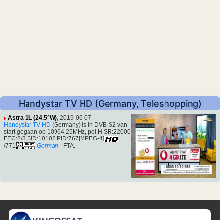
Handystar TV HD (Germany, Teleshopping)
Astra 1L (24.5°W)
, 2019-06-07
Handystar TV HD
(Germany) is in DVB-S2 van
start gegaan op 10964.25MHz, pol.H SR:22000
FEC:2/3 SID:10102 PID:767[MPEG-4]
/771
German
- FTA.